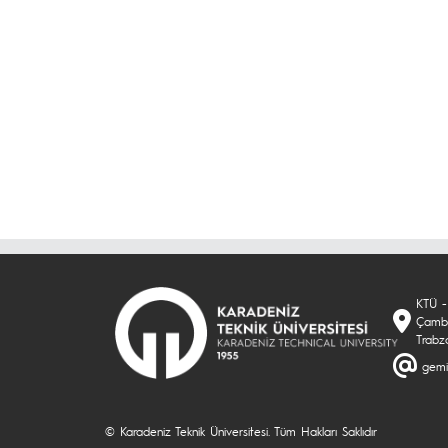
KTÜ - 
Çambu
Trabz
gemi
© Karadeniz Teknik Üniversitesi. Tüm Hakları Saklıdır