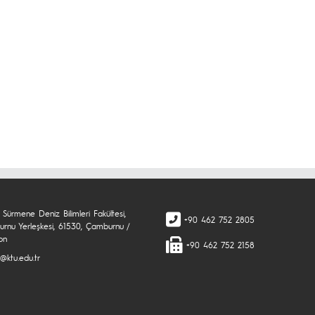
Sürmene Deniz Bilimleri Fakültesi,
+90 462 752 2805
rnu Yerleşkesi, 61530, Çamburnu /
on
+90 462 752 2158
@ktu.edu.tr