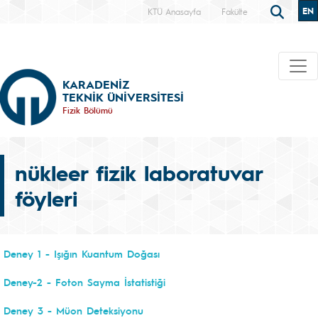
EN
KTÜ Anasayfa
Fakülte
KARADENİZ
TEKNİK ÜNİVERSİTESİ
Fizik Bölümü
nükleer fizik laboratuvar
föyleri
Deney 1 - Işığın Kuantum Doğası
Deney-2 - Foton Sayma İstatistiği
Deney 3 - Müon Deteksiyonu