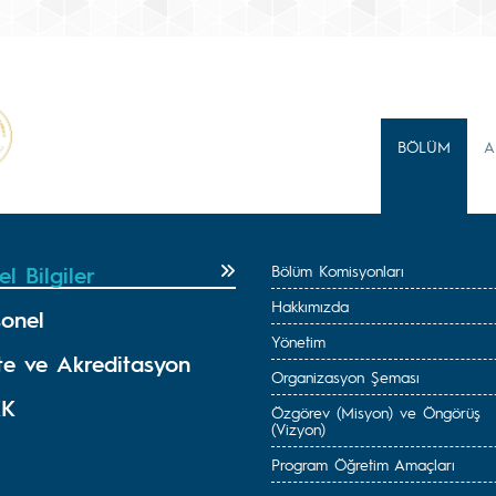
BÖLÜM
A
l Bilgiler
Bölüm Komisyonları
Hakkımızda
sonel
Yönetim
ite ve Akreditasyon
Organizasyon Şeması
KK
Özgörev (Misyon) ve Öngörüş
(Vizyon)
Program Öğretim Amaçları