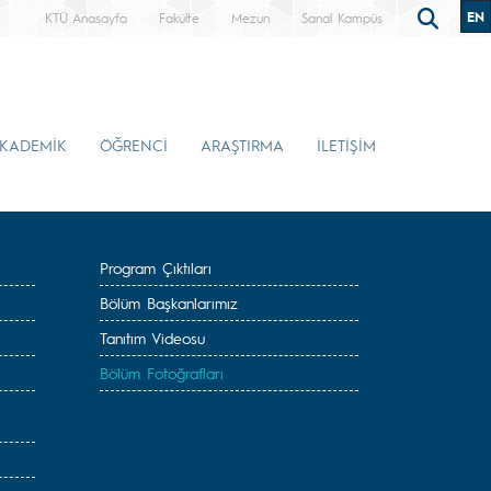
EN
KTÜ Anasayfa
Fakülte
Mezun
Sanal Kampüs
KADEMİK
ÖĞRENCİ
ARAŞTIRMA
İLETİŞİM
Program Çıktıları
Bölüm Başkanlarımız
Tanıtım Videosu
Bölüm Fotoğrafları