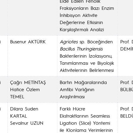
Elde Edilen Fenolik
Fraksiyonların Bazı Enzim
İnhibisyon Aktivite
Değerlerine Etkisinin
Karşılaştırmalı Analizi
i
Busenur AKTÜRK
Agriotes
sp. Böceğinden
Prof. 
Bacillus Thuringiensis
DEMİ
Bakterilerinin İzolasyonu,
Tanımlanması ve Biyolojik
Aktivitelerinin Belirlenmesi
i
Çağrı METİNTAŞ
Bartın Mağaralarında
Prof. 
Hatice Özlem
Amfibi Varlığının
BÜLB
TEMEL
Araştırılması
i
Dilara Suden
Farklı Hücre
Prof.
KARTAL
Ekstraktlarının Seamless
BELD
Sevalnur UZUN
Ligation (Slice) Yöntemi
ile Klonlama Verimlerinin