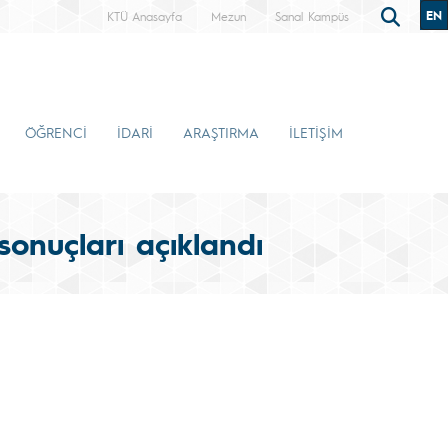
EN
KTÜ Anasayfa
Mezun
Sanal Kampüs
ÖĞRENCİ
İDARİ
ARAŞTIRMA
İLETİŞİM
onuçları açıklandı