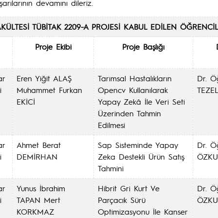
arılarının devamını dileriz.
KÜLTESİ TÜBİTAK 2209-A PROJESİ KABUL EDİLEN ÖĞRENCİ
Proje Ekibi
Proje Başlığı
ar
Eren Yiğit ALAŞ
Tarımsal Hastalıkların
Dr. Ö
i
Muhammet Furkan
Opencv Kullanılarak
TEZE
EKİCİ
Yapay Zekâ İle Veri Seti
Üzerinden Tahmin
Edilmesi
ar
Ahmet Berat
Sap Sisteminde Yapay
Dr. Ö
i
DEMİRHAN
Zeka Destekli Ürün Satış
ÖZKU
Tahmini
ar
Yunus İbrahim
Hibrit Gri Kurt Ve
Dr. Ö
i
TAPAN Mert
Parçacık Sürü
ÖZKU
KORKMAZ
Optimizasyonu İle Kanser