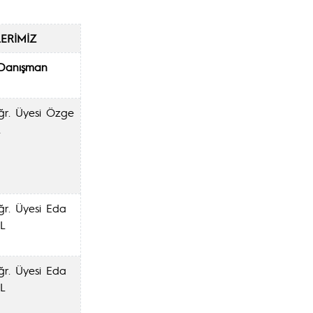
LERİMİZ
Danışman
ğr. Üyesi Özge
L
ğr. Üyesi Eda
L
ğr. Üyesi Eda
L