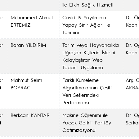
ile Etkin Sağlık Hizmeti
ar
Muhammed Ahmet
Covid-19 Yayılımının
Dr. Ö
ERTEMİZ
Yapay Sinir Ağları ile
Kaan 
Tahmini
ar
Baran YILDIRIM
Tarım veya Hayvancılıkla
Dr. Ö
Uğraşan Kişilerin İşlerini
Kaan 
Kolaylaştıran Web
Tabanlı Uygulama
ar
Mahmut Selim
Farklı Kümeleme
Arş. G
i
BOYRACI
Algoritmalarının Çeşitli
AKBA
Veri Setlerindeki
Performansı
ar
Berkcan KANTAR
Makine Öğrenimi ile
Dr. Ö
i
Yüksek Getirili Portföy
Serk
Optimizasyonu