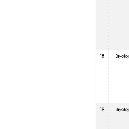
18
Biyoloj
19
Biyoloj