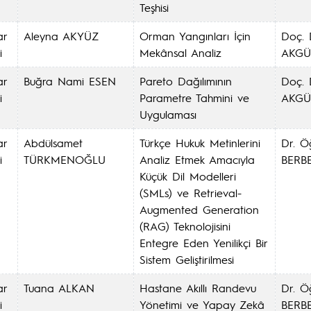
Teşhisi
ar
Aleyna AKYÜZ
Orman Yangınları İçin
Doç. 
i
Mekânsal Analiz
AKGÜ
ar
Buğra Nami ESEN
Pareto Dağılımının
Doç. 
i
Parametre Tahmini ve
AKGÜ
Uygulaması
ar
Abdülsamet
Türkçe Hukuk Metinlerini
Dr. Ö
i
TÜRKMENOĞLU
Analiz Etmek Amacıyla
BERB
Küçük Dil Modelleri
(SMLs) ve Retrieval-
Augmented Generation
(RAG) Teknolojisini
Entegre Eden Yenilikçi Bir
Sistem Geliştirilmesi
ar
Tuana ALKAN
Hastane Akıllı Randevu
Dr. Ö
i
Yönetimi ve Yapay Zekâ
BERB