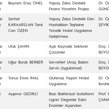
ar
Bayram Eray ÖNEL
Yapay Zeka Destekli
Dr. Ö
i
Finans Yönetimi Projesi
GÜND
ar
Serhat
Yapay Zeka Destekli Deri
Dr. Ö
i
KARAARSLAN Tarık
Hastalıkları Teşhisine
ŞEVİK
Can ÖZEN
Yönelik Mobil Uygulama
Geliştirmesi
ar
Ufuk ŞAHİN
Açık Kaynaklı Sektörel
Doç. 
i
Çözümler
BÜYÜ
ar
Uğur Burak BERBER
ServisNet (Araç Bakım
Doç. 
i
Servis Uygulaması)
BÜYÜ
ar
Yunus Emre İNAL
Glutensiz Yaşam Mobil
Dr. Öğ
i
Uygulama
İbrah
i
Ayşenur GEDİKLİ
Bazı Bakteriyal İzolatların
Prof. 
Lignin Degrede Edici
ÇANA
Enzimler Açısından