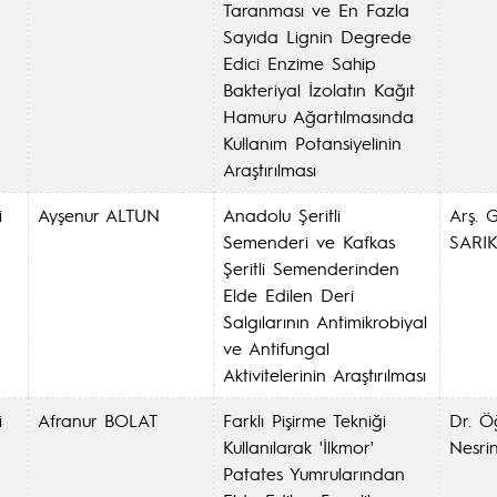
Taranması ve En Fazla
Sayıda Lignin Degrede
Edici Enzime Sahip
Bakteriyal İzolatın Kağıt
Hamuru Ağartılmasında
Kullanım Potansiyelinin
Araştırılması
i
Ayşenur ALTUN
Anadolu Şeritli
Arş. 
Semenderi ve Kafkas
SARI
Şeritli Semenderinden
Elde Edilen Deri
Salgılarının Antimikrobiyal
ve Antifungal
Aktivitelerinin Araştırılması
i
Afranur BOLAT
Farklı Pişirme Tekniği
Dr. Ö
Kullanılarak 'İlkmor'
Nesr
Patates Yumrularından