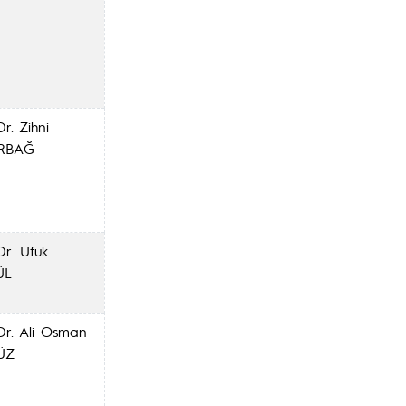
Dr. Zihni
RBAĞ
Dr. Ufuk
ÜL
 Dr. Ali Osman
ÜZ