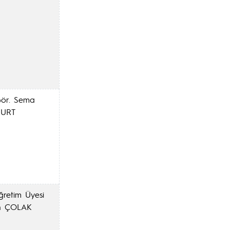
Gör. Sema
KURT
ğretim Üyesi
in ÇOLAK