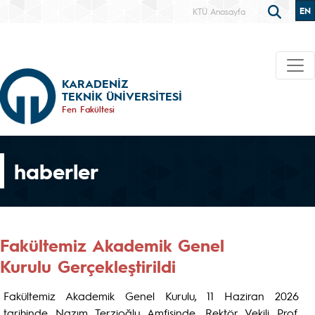
EN
KTÜ Anasayfa
KARADENİZ
TEKNİK ÜNİVERSİTESİ
Fen Fakültesi
haberler
Fakültemiz Akademik Genel
Kurulu Gerçekleştirildi
Fakültemiz Akademik Genel Kurulu, 11 Haziran 2026
tarihinde Nazım Terzioğlu Amfisinde, Rektör Vekili Prof.