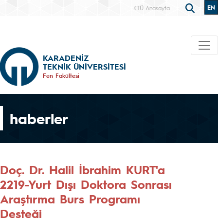
EN
KTÜ Anasayfa
KARADENİZ
TEKNİK ÜNİVERSİTESİ
Fen Fakültesi
haberler
Doç. Dr. Halil İbrahim KURT'a
2219-Yurt Dışı Doktora Sonrası
Araştırma Burs Programı
Desteği