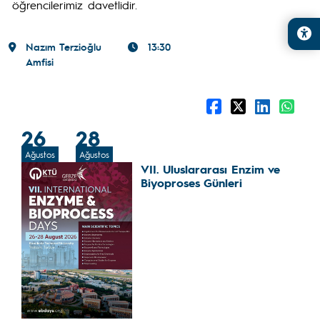
öğrencilerimiz davetlidir.
Nazım Terzioğlu
13:30
Amfisi
26
28
Ağustos
Ağustos
VII. Uluslararası Enzim ve
Biyoproses Günleri