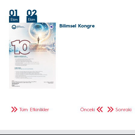
01
02
Ekim
Ekim
Bilimsel Kongre
Tüm Etkinlikler
Önceki
Sonraki