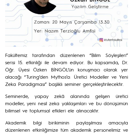
Fakültemiz tarafından düzenlenen “Bilim Söyleşileri”
serisi 15. etkinliği ile devam ediyor. Bu kapsamda, Dr.
Öğr. Üyesi Özken BİNGÖL’ün konuşmacı olarak yer
alacağı “Turing’den Mythos’a: Üretici Modeller ve Yeni
Zeka Paradigması” başlıklı seminer gerçekleştirilecektir.
Seminerde, yapay zekâ alanında gelişen üretici
modeller, yeni nesil zeka yaklaşımları ve bu dönüşümün
bilimsel ve toplumsal etkileri ele alınacaktır.
Akademik bilgi birikiminin paylaşılması amacıyla
düzenlenen etkinliğimize tüm akademik personelimiz ve