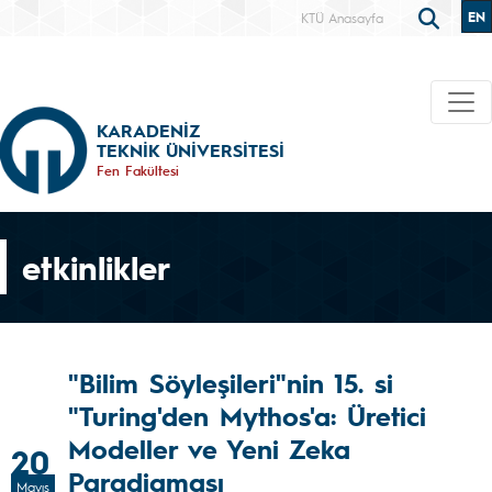
EN
KTÜ Anasayfa
KARADENİZ
TEKNİK ÜNİVERSİTESİ
Fen Fakültesi
etkinlikler
"Bilim Söyleşileri"nin 15. si
"Turing'den Mythos'a: Üretici
Modeller ve Yeni Zeka
20
Paradigması
Mayıs