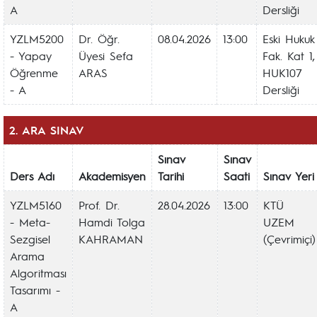
A
Dersliği
YZLM5200
Dr. Öğr.
08.04.2026
13:00
Eski Hukuk
- Yapay
Üyesi Sefa
Fak. Kat 1,
Öğrenme
ARAS
HUK107
- A
Dersliği
2. ARA SINAV
Sınav
Sınav
Ders Adı
Akademisyen
Tarihi
Saati
Sınav Yeri
YZLM5160
Prof. Dr.
28.04.2026
13:00
KTÜ
- Meta-
Hamdi Tolga
UZEM
Sezgisel
KAHRAMAN
(Çevrimiçi)
Arama
Algoritması
Tasarımı -
A