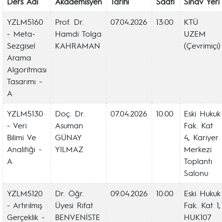
Ders Adı
Akademisyen
Tarihi
Saati
Sınav Yeri
YZLM5160
Prof. Dr.
07.04.2026
13:00
KTÜ
- Meta-
Hamdi Tolga
UZEM
Sezgisel
KAHRAMAN
(Çevrimiçi)
Arama
Algoritması
Tasarımı -
A
YZLM5130
Doç. Dr.
07.04.2026
10:00
Eski Hukuk
- Veri
Asuman
Fak. Kat
Bilimi Ve
GÜNAY
4, Kariyer
Analitiği -
YILMAZ
Merkezi
A
Toplantı
Salonu
YZLM5120
Dr. Öğr.
09.04.2026
10:00
Eski Hukuk
- Artırılmış
Üyesi Rıfat
Fak. Kat 1,
Gerçeklik -
BENVENİSTE
HUK107