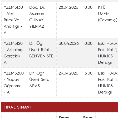
YZLM5130
Doç. Dr.
28.04.2026
10:00
KTÜ
- Veri
Asuman
UZEM
Bilimi Ve
GÜNAY
(Çevrimiçi)
Analitiği -
YILMAZ
A
YZLM5120
Dr. Öğr.
30.04.2026
10:00
Eski Hukuk
- Artırılmış
Üyesi Rıfat
Fak. Kat 1,
Gerçeklik -
BENVENİSTE
HUK105
A
Dersliği
YZLM5200
Dr. Öğr.
29.04.2026
13:00
Eski Hukuk
- Yapay
Üyesi Sefa
Fak. Kat 1,
Öğrenme
ARAS
HUK106
- A
Dersliği
FINAL SINAVI
Sınav
Sınav