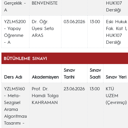
Gerçeklik -
BENVENİSTE
HUK107
A
Dersliği
YZLM5200
Dr. Öğr.
03.06.2026
13:00
Eski Hukuk
- Yapay
Üyesi Sefa
Fak. Kat 1,
Öğrenme
ARAS
HUK107
- A
Dersliği
BÜTÜNLEME SINAVI
Sınav
Sınav
Ders Adı
Akademisyen
Tarihi
Saati
Sınav Yeri
YZLM5160
Prof. Dr.
23.06.2026
13:00
KTÜ
- Meta-
Hamdi Tolga
UZEM
Sezgisel
KAHRAMAN
(Çevrimiçi)
Arama
Algoritması
Tasarımı -