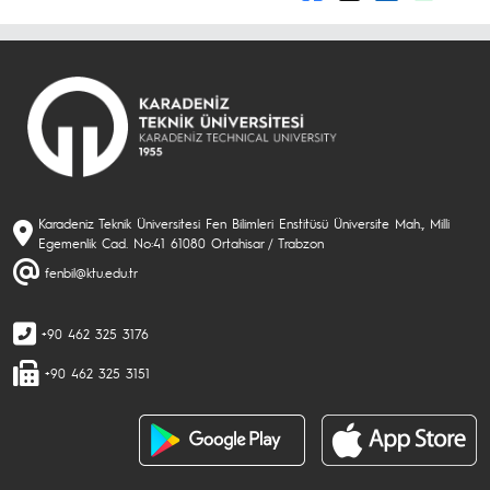
Karadeniz Teknik Üniversitesi Fen Bilimleri Enstitüsü Üniversite Mah., Milli
Egemenlik Cad. No:41 61080 Ortahisar / Trabzon
fenbil@ktu.edu.tr
+90 462 325 3176
+90 462 325 3151