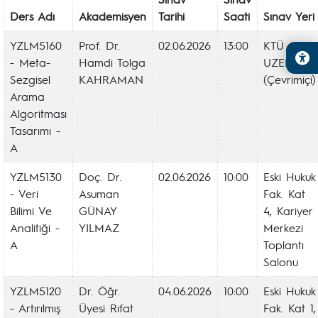
Ders Adı
Akademisyen
Tarihi
Saati
Sınav Yeri
YZLM5160
Prof. Dr.
02.06.2026
13:00
KTÜ
- Meta-
Hamdi Tolga
UZEM
Sezgisel
KAHRAMAN
(Çevrimiçi)
Arama
Algoritması
Tasarımı -
A
YZLM5130
Doç. Dr.
02.06.2026
10:00
Eski Hukuk
- Veri
Asuman
Fak. Kat
Bilimi Ve
GÜNAY
4, Kariyer
Analitiği -
YILMAZ
Merkezi
A
Toplantı
Salonu
YZLM5120
Dr. Öğr.
04.06.2026
10:00
Eski Hukuk
- Artırılmış
Üyesi Rıfat
Fak. Kat 1,