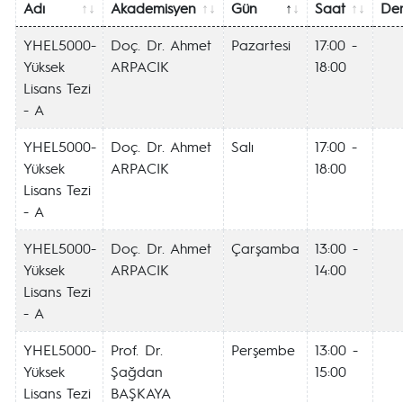
Adı
Akademisyen
Gün
Saat
Der
YHEL5000-
Doç. Dr. Ahmet
Pazartesi
17:00 -
Yüksek
ARPACIK
18:00
Lisans Tezi
- A
YHEL5000-
Doç. Dr. Ahmet
Salı
17:00 -
Yüksek
ARPACIK
18:00
Lisans Tezi
- A
YHEL5000-
Doç. Dr. Ahmet
Çarşamba
13:00 -
Yüksek
ARPACIK
14:00
Lisans Tezi
- A
YHEL5000-
Prof. Dr.
Perşembe
13:00 -
Yüksek
Şağdan
15:00
Lisans Tezi
BAŞKAYA