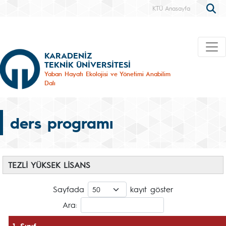
KTÜ Anasayfa
KARADENİZ
TEKNİK ÜNİVERSİTESİ
Yaban Hayatı Ekolojisi ve Yönetimi Anabilim
Dalı
ders programı
TEZLİ YÜKSEK LİSANS
Sayfada
kayıt göster
Ara:
1. Sınıf