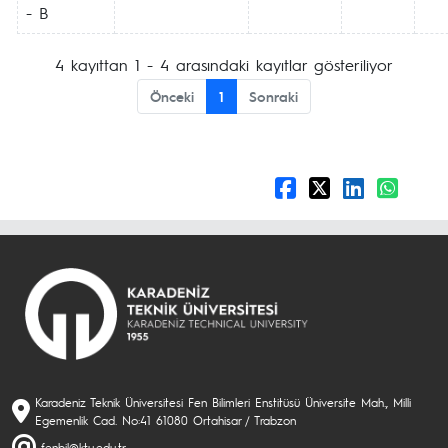
- B
4 kayıttan 1 - 4 arasındaki kayıtlar gösteriliyor
Önceki
1
Sonraki
Karadeniz Teknik Üniversitesi Fen Bilimleri Enstitüsü Üniversite Mah., Milli
Egemenlik Cad. No:41 61080 Ortahisar / Trabzon
fenbil@ktu.edu.tr