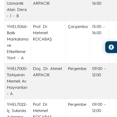
Uzmanlık
ARPACIK
16:00
Alan Dersi
- I - B
YHEL5066-
Prof. Dr.
Çarşamba
15:00 -
Balık
Mehmet
16:00
Markalama
KOCABAŞ
ve
Etiketleme
Yönt. - A
YHEL7000-
Doç. Dr. Ahmet
Perşembe
09:00 -
Türkiyenin
ARPACIK
12:00
Memeli Av
Hayvanları
- A
YHEL7022-
Prof. Dr.
Perşembe
09:00 -
İç Sularda
Mehmet
12:00
Avlanma
KOCABAŞ