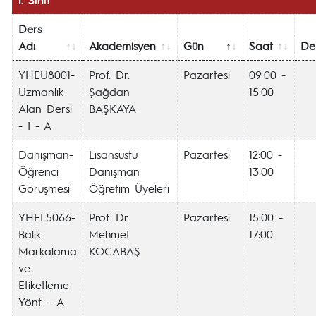
Ders
Adı
Akademisyen
Gün
Saat
Der
YHEU8001-
Prof. Dr.
Pazartesi
09:00 -
Uzmanlık
Şağdan
15:00
Alan Dersi
BAŞKAYA
- I - A
Danışman-
Lisansüstü
Pazartesi
12:00 -
Öğrenci
Danışman
13:00
Görüşmesi
Öğretim Üyeleri
YHEL5066-
Prof. Dr.
Pazartesi
15:00 -
Balık
Mehmet
17:00
Markalama
KOCABAŞ
ve
Etiketleme
Yönt. - A