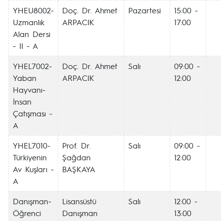
YHEU8002-
Doç. Dr. Ahmet
Pazartesi
15:00 -
Uzmanlık
ARPACIK
17:00
Alan Dersi
- II - A
YHEL7002-
Doç. Dr. Ahmet
Salı
09:00 -
Yaban
ARPACIK
12:00
Hayvanı-
İnsan
Çatışması -
A
YHEL7010-
Prof. Dr.
Salı
09:00 -
Türkiyenin
Şağdan
12:00
Av Kuşları -
BAŞKAYA
A
Danışman-
Lisansüstü
Salı
12:00 -
Öğrenci
Danışman
13:00