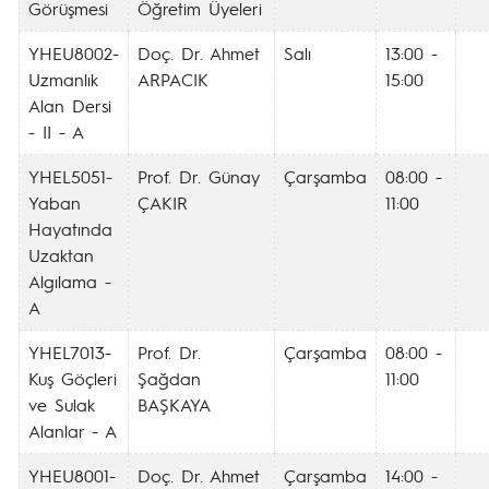
Görüşmesi
Öğretim Üyeleri
YHEU8002-
Doç. Dr. Ahmet
Salı
13:00 -
Uzmanlık
ARPACIK
15:00
Alan Dersi
- II - A
YHEL5051-
Prof. Dr. Günay
Çarşamba
08:00 -
Yaban
ÇAKIR
11:00
Hayatında
Uzaktan
Algılama -
A
YHEL7013-
Prof. Dr.
Çarşamba
08:00 -
Kuş Göçleri
Şağdan
11:00
ve Sulak
BAŞKAYA
Alanlar - A
YHEU8001-
Doç. Dr. Ahmet
Çarşamba
14:00 -