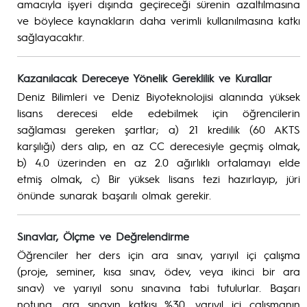
amacıyla işyeri dışında geçireceği sürenin azaltılmasına
ve böylece kaynakların daha verimli kullanılmasına katkı
sağlayacaktır.
Kazanılacak Dereceye Yönelik Gereklilik ve Kurallar
Deniz Bilimleri ve Deniz Biyoteknolojisi alanında yüksek
lisans derecesi elde edebilmek için öğrencilerin
sağlaması gereken şartlar; a) 21 kredilik (60 AKTS
karşılığı) ders alıp, en az CC derecesiyle geçmiş olmak,
b) 4.0 üzerinden en az 2.0 ağırlıklı ortalamayı elde
etmiş olmak, c) Bir yüksek lisans tezi hazırlayıp, jüri
önünde sunarak başarılı olmak gerekir.
Sınavlar, Ölçme ve Değrelendirme
Öğrenciler her ders için ara sınav, yarıyıl içi çalışma
(proje, seminer, kısa sınav, ödev, veya ikinci bir ara
sınav) ve yarıyıl sonu sınavına tabi tutulurlar. Başarı
notuna, ara sınavın katkısı %30, yarıyıl içi çalışmanın