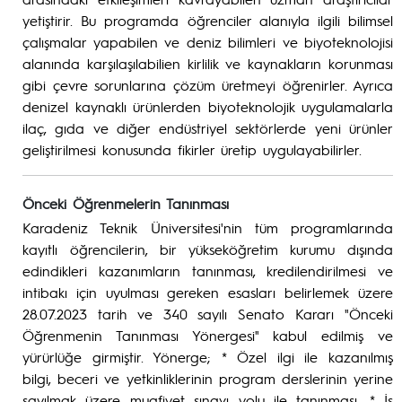
yetiştirir. Bu programda öğrenciler alanıyla ilgili bilimsel
çalışmalar yapabilen ve deniz bilimleri ve biyoteknolojisi
alanında karşılaşılabilien kirlilik ve kaynakların korunması
gibi çevre sorunlarına çözüm üretmeyi öğrenirler. Ayrıca
denizel kaynaklı ürünlerden biyoteknolojik uygulamalarla
ilaç, gıda ve diğer endüstriyel sektörlerde yeni ürünler
geliştirilmesi konusunda fikirler üretip uygulayabilirler.
Önceki Öğrenmelerin Tanınması
Karadeniz Teknik Üniversitesi'nin tüm programlarında
kayıtlı öğrencilerin, bir yükseköğretim kurumu dışında
edindikleri kazanımların tanınması, kredilendirilmesi ve
intibakı için uyulması gereken esasları belirlemek üzere
28.07.2023 tarih ve 340 sayılı Senato Kararı "Önceki
Öğrenmenin Tanınması Yönergesi" kabul edilmiş ve
yürürlüğe girmiştir. Yönerge; * Özel ilgi ile kazanılmış
bilgi, beceri ve yetkinliklerinin program derslerinin yerine
sayılmak üzere muafiyet sınavı yolu ile tanınması, * İş