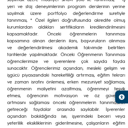
yeri ve staj deneyimlerinin program derslerinin yerine
sayılmak üzere portfolyo değerlendirme suretiyle
tanınması, * Özel ilgileri doğrultusunda akredite olmuş
kurumlardan aldıkları sertifikaların kredilendirilmesini
kapsamaktadır. Önceki öğrenmelerin tanınması
kapsamına alınan derslerin ilanı, başvuruların alınması
ve değerlendirilmesi akademik takvimde belirtilen
tarihlerde yapılmaktadır. Önceki Öğrenmenin Tanınması
öğrencilerimize ve işverenlere çok sayıda fayda
sunacaktır. Öğrencilerimiz açısından; mesleki gelişim ve
işgücü piyasasındaki hareketliliği artırması, eğitim tekrarı
ve zaman israfını önlemesi, erken mezuniyet sağlaması,
öğrenmenin maliyetini azaltması, öğrenmeyi teşvik
etmesi, öğrencinin motivasyon ve öz güveninin
artmasını sağlaması önceki öğrenmelerin tanınmasının
getireceği faydalar arasında sayılabilir. İşverenler
açısından bakıldığında ise; işyerindeki beceri veya
yeterlilik eksikliklerinin giderilmesine, çalışanların eğitim