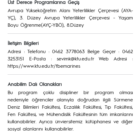
Üst Derece Programlarına Geçiş
Avrupa Yükseköğretim Alanı Yeterlilikler Çerçevesi (AYA-
YÇ), 3. Düzey Avrupa Yeterlilikler Çerçevesi - Yaşam
Boyu Öğrenme(AYÇ-YBÖ), 8.Düzey
İletişim Bilgileri
Adresi : Telefonu : 0462 3778063 Belge Geçer : 0462
3253151 E-Posta : sevimk@ktu.edu.tr Web Adresi :
https://www.ktu.edu.tr/fbemarines
Anabilim Dalı Olanakları
Bu program çoklu disipliner bir program olması
nedeniyle öğrenciler alanıyla doğrudan ilgili Sürmene
Deniz Bilimleri Fakültesi, Eczalılık Fakültesi, Tıp Fakültesi,
Fen Fakültesi, ve Mühendislik Fakültesinin tüm imkanlarını
kullanabilirler. Ayrıca ünviersitemiz kütüphanesi ve diğer
sosyal alanlarını kullanabilirler.