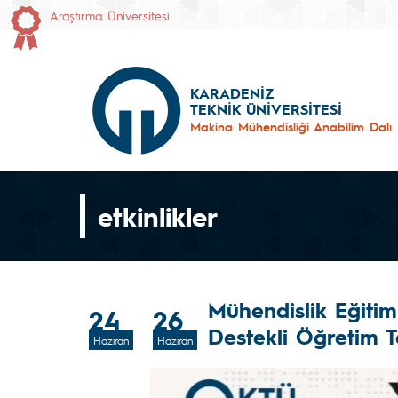
Araştırma Üniversitesi
KARADENİZ
TEKNİK ÜNİVERSİTESİ
Makina Mühendisliği Anabilim Dalı
etkinlikler
Mühendislik Eğiti
24
26
Destekli Öğretim T
Haziran
Haziran