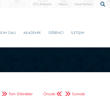
KTÜ Anasayfa
Mezun
Sanal Kampüs
İLİM DALI
AKADEMİK
ÖĞRENCİ
İLETİŞİM
Tüm Etkinlikler
Önceki
Sonraki