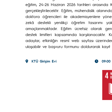
eğitim, 24-26 Haziran 2026 tarihleri arasında K
gerçekleştirilecektir. Eğitim, mühendislik alan
doktora öğrencileri ile akademisyenlere yöneli
zekâ destekli yenilikçi öğretim tasarımı y
amaçlanmaktadır. Eğitim ücretsiz olarak gerçe
destek limitleri kapsamında karşılanacaktır. Kat
adaylar, etkinliğin resmî web sayfası üzerin
ulaşabilir ve başvuru formunu doldurarak kayıt 
KTÜ Girişim Evi
09:00