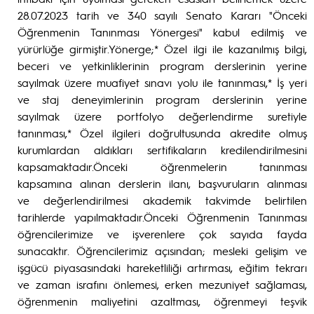
28.07.2023 tarih ve 340 sayılı Senato Kararı "Önceki
Öğrenmenin Tanınması Yönergesi" kabul edilmiş ve
yürürlüğe girmiştir.Yönerge;* Özel ilgi ile kazanılmış bilgi,
beceri ve yetkinliklerinin program derslerinin yerine
sayılmak üzere muafiyet sınavı yolu ile tanınması,* İş yeri
ve staj deneyimlerinin program derslerinin yerine
sayılmak üzere portfolyo değerlendirme suretiyle
tanınması,* Özel ilgileri doğrultusunda akredite olmuş
kurumlardan aldıkları sertifikaların kredilendirilmesini
kapsamaktadır.Önceki öğrenmelerin tanınması
kapsamına alınan derslerin ilanı, başvuruların alınması
ve değerlendirilmesi akademik takvimde belirtilen
tarihlerde yapılmaktadır.Önceki Öğrenmenin Tanınması
öğrencilerimize ve işverenlere çok sayıda fayda
sunacaktır. Öğrencilerimiz açısından; mesleki gelişim ve
işgücü piyasasındaki hareketliliği artırması, eğitim tekrarı
ve zaman israfını önlemesi, erken mezuniyet sağlaması,
öğrenmenin maliyetini azaltması, öğrenmeyi teşvik