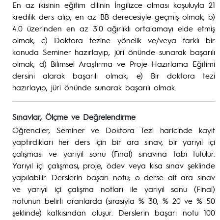
En az ikisinin eğitim dilinin İngilizce olması koşuluyla 21
kredilik ders alıp, en az BB derecesiyle geçmiş olmak, b)
4.0 üzerinden en az 3.0 ağırlıklı ortalamayı elde etmiş
olmak, c) Doktora tezine yönelik ve/veya farklı bir
konuda Seminer hazırlayıp, jüri önünde sunarak başarılı
olmak, d) Bilimsel Araştırma ve Proje Hazırlama Eğitimi
dersini alarak başarılı olmak, e) Bir doktora tezi
hazırlayıp, jüri önünde sunarak başarılı olmak.
Sınavlar, Ölçme ve Değrelendirme
Öğrenciler, Seminer ve Doktora Tezi haricinde kayıt
yaptırdıkları her ders için bir ara sınav, bir yarıyıl içi
çalışması ve yarıyıl sonu (Final) sınavına tabi tutulur.
Yarıyıl içi çalışması, proje, ödev veya kısa sınav şeklinde
yapılabilir. Derslerin başarı notu; o derse ait ara sınav
ve yarıyıl içi çalışma notları ile yarıyıl sonu (Final)
notunun belirli oranlarda (sırasıyla % 30, % 20 ve % 50
şeklinde) katkısından oluşur. Derslerin başarı notu 100