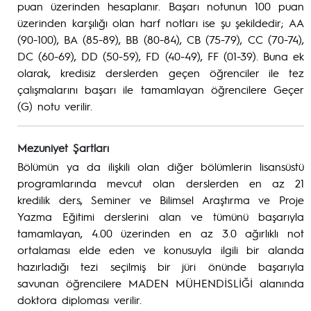
puan üzerinden hesaplanır. Başarı notunun 100 puan
üzerinden karşılığı olan harf notları ise şu şekildedir; AA
(90-100), BA (85-89), BB (80-84), CB (75-79), CC (70-74),
DC (60-69), DD (50-59), FD (40-49), FF (01-39). Buna ek
olarak, kredisiz derslerden geçen öğrenciler ile tez
çalışmalarını başarı ile tamamlayan öğrencilere Geçer
(G) notu verilir.
Mezuniyet Şartları
Bölümün ya da ilişkili olan diğer bölümlerin lisansüstü
programlarında mevcut olan derslerden en az 21
kredilik ders, Seminer ve Bilimsel Araştırma ve Proje
Yazma Eğitimi derslerini alan ve tümünü başarıyla
tamamlayan, 4.00 üzerinden en az 3.0 ağırlıklı not
ortalaması elde eden ve konusuyla ilgili bir alanda
hazırladığı tezi seçilmiş bir jüri önünde başarıyla
savunan öğrencilere MADEN MÜHENDİSLİĞİ alanında
doktora diploması verilir.