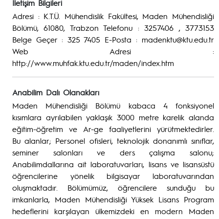
İletişim Bilgileri
Adresi : K.T.Ü. Mühendislik Fakültesi, Maden Mühendisliği
Bölümü, 61080, Trabzon Telefonu : 3257406 , 3773153
Belge Geçer : 325 7405 E-Posta : madenktu@ktu.edu.tr
Web Adresi :
http://www.muhfak.ktu.edu.tr/maden/index.htm
Anabilim Dalı Olanakları
Maden Mühendisliği Bölümü kabaca 4 fonksiyonel
kısımlara ayrılabilen yaklaşık 3000 metre karelik alanda
eğitim-öğretim ve Ar-ge faaliyetlerini yürütmektedirler.
Bu alanlar; Personel ofisleri, teknolojik donanımlı sınıflar,
seminer salonları ve ders çalışma salonu;
Anabilimdallarına ait laboratuvarları, lisans ve lisansüstü
öğrencilerine yönelik bilgisayar laboratuvarından
oluşmaktadır. Bölümümüz, öğrencilere sunduğu bu
imkanlarla, Maden Mühendisliği Yüksek Lisans Program
hedeflerini karşılayan ülkemizdeki en modern Maden