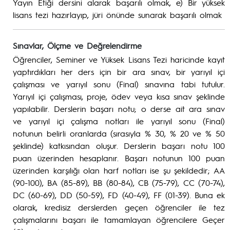
Yayın Etiği dersini alarak başarılı olmak, e) Bir yüksek
lisans tezi hazırlayıp, jüri önünde sunarak başarılı olmak
Sınavlar, Ölçme ve Değrelendirme
Öğrenciler, Seminer ve Yüksek Lisans Tezi haricinde kayıt
yaptırdıkları her ders için bir ara sınav, bir yarıyıl içi
çalışması ve yarıyıl sonu (Final) sınavına tabi tutulur.
Yarıyıl içi çalışması, proje, ödev veya kısa sınav şeklinde
yapılabilir. Derslerin başarı notu; o derse ait ara sınav
ve yarıyıl içi çalışma notları ile yarıyıl sonu (Final)
notunun belirli oranlarda (sırasıyla % 30, % 20 ve % 50
şeklinde) katkısından oluşur. Derslerin başarı notu 100
puan üzerinden hesaplanır. Başarı notunun 100 puan
üzerinden karşılığı olan harf notları ise şu şekildedir; AA
(90-100), BA (85-89), BB (80-84), CB (75-79), CC (70-74),
DC (60-69), DD (50-59), FD (40-49), FF (01-39). Buna ek
olarak, kredisiz derslerden geçen öğrenciler ile tez
çalışmalarını başarı ile tamamlayan öğrencilere Geçer