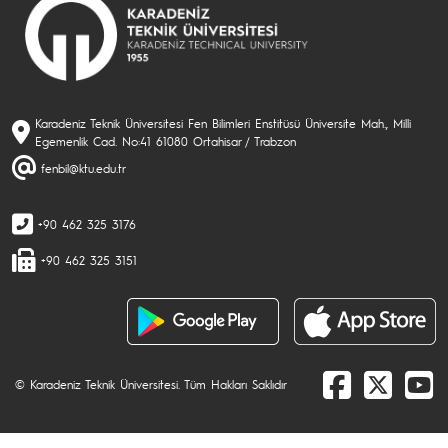
Karadeniz Teknik Üniversitesi Fen Bilimleri Enstitüsü Üniversite Mah., Milli
Egemenlik Cad. No:41 61080 Ortahisar / Trabzon
fenbil@ktu.edu.tr
+90 462 325 3176
+90 462 325 3151
© Karadeniz Teknik Üniversitesi. Tüm Hakları Saklıdır