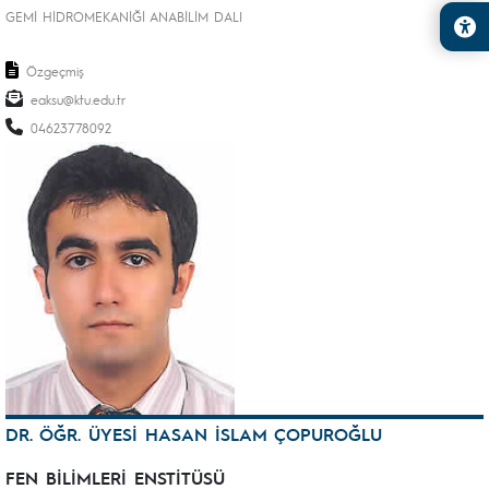
GEMİ HİDROMEKANİĞİ ANABİLİM DALI
Özgeçmiş
eaksu@ktu.edu.tr
04623778092
DR. ÖĞR. ÜYESİ HASAN İSLAM ÇOPUROĞLU
FEN BİLİMLERİ ENSTİTÜSÜ