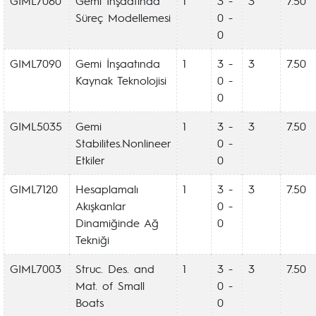
GIML7060
Gemi İnşaatında
1
3 -
3
7.50
Süreç Modellemesi
0 -
0
GIML7090
Gemi İnşaatında
1
3 -
3
7.50
Kaynak Teknolojisi
0 -
0
GIML5035
Gemi
1
3 -
3
7.50
Stabilites.Nonlineer
0 -
Etkiler
0
GIML7120
Hesaplamalı
1
3 -
3
7.50
Akışkanlar
0 -
Dinamiğinde Ağ
0
Tekniği
GIML7003
Struc. Des. and
1
3 -
3
7.50
Mat. of Small
0 -
Boats
0