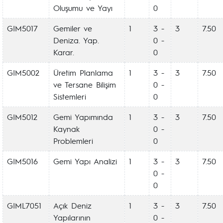
Oluşumu ve Yayı
0
GIM5017
Gemiler ve
1
3 -
3
7.50
Deniza. Yap.
0 -
Karar.
0
GIM5002
Üretim Planlama
1
3 -
3
7.50
ve Tersane Bilişim
0 -
Sistemleri
0
GIM5012
Gemi Yapımında
1
3 -
3
7.50
Kaynak
0 -
Problemleri
0
GIM5016
Gemi Yapı Analizi
1
3 -
3
7.50
0 -
0
GIML7051
Açık Deniz
1
3 -
3
7.50
Yapılarının
0 -