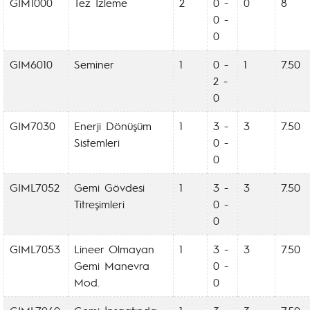
GIM1000
Tez İzleme
2
0 -
0
8
0 -
0
GIM6010
Seminer
1
0 -
1
7.50
2 -
0
GIM7030
Enerji Dönüşüm
1
3 -
3
7.50
Sistemleri
0 -
0
GIML7052
Gemi Gövdesi
1
3 -
3
7.50
Titreşimleri
0 -
0
GIML7053
Lineer Olmayan
1
3 -
3
7.50
Gemi Manevra
0 -
Mod.
0