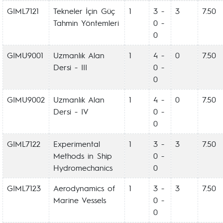
GIML7121
Tekneler İçin Güç
1
3 -
3
7.50
Tahmin Yöntemleri
0 -
0
GIMU9001
Uzmanlık Alan
1
4 -
0
7.50
Dersi - III
0 -
0
GIMU9002
Uzmanlık Alan
1
4 -
0
7.50
Dersi - IV
0 -
0
GIML7122
Experimental
1
3 -
3
7.50
Methods in Ship
0 -
Hydromechanics
0
GIML7123
Aerodynamics of
1
3 -
3
7.50
Marine Vessels
0 -
0