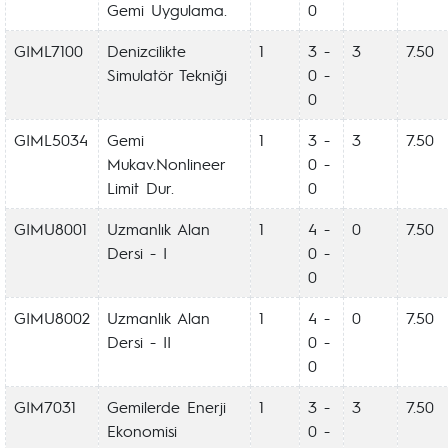
Gemi Uygulama.
0
GIML7100
Denizcilikte
1
3 -
3
7.50
Simulatör Tekniği
0 -
0
GIML5034
Gemi
1
3 -
3
7.50
Mukav.Nonlineer
0 -
Limit Dur.
0
GIMU8001
Uzmanlık Alan
1
4 -
0
7.50
Dersi - I
0 -
0
GIMU8002
Uzmanlık Alan
1
4 -
0
7.50
Dersi - II
0 -
0
GIM7031
Gemilerde Enerji
1
3 -
3
7.50
Ekonomisi
0 -