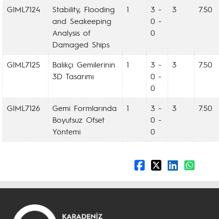
GIML7124
Stability, Flooding
1
3 -
3
7.50
and Seakeeping
0 -
Analysis of
0
Damaged Ships
GIML7125
Balıkçı Gemilerinin
1
3 -
3
7.50
3D Tasarımı
0 -
0
GIML7126
Gemi Formlarında
1
3 -
3
7.50
Boyutsuz Ofset
0 -
Yöntemi
0