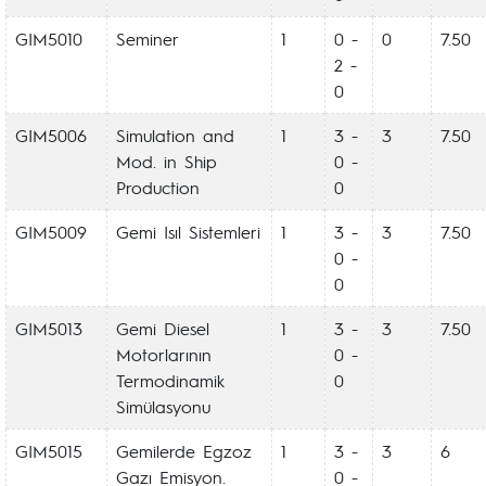
GIM5010
Seminer
1
0 -
0
7.50
2 -
0
GIM5006
Simulation and
1
3 -
3
7.50
Mod. in Ship
0 -
Production
0
GIM5009
Gemi Isıl Sistemleri
1
3 -
3
7.50
0 -
0
GIM5013
Gemi Diesel
1
3 -
3
7.50
Motorlarının
0 -
Termodinamik
0
Simülasyonu
GIM5015
Gemilerde Egzoz
1
3 -
3
6
Gazı Emisyon.
0 -