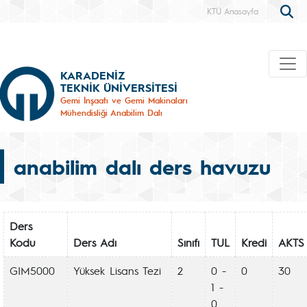
KTÜ Anasayfa
KARADENİZ
TEKNİK ÜNİVERSİTESİ
Gemi İnşaatı ve Gemi Makinaları
Mühendisliği Anabilim Dalı
anabilim dalı ders havuzu
Ders
Kodu
Ders Adı
Sınıfı
TUL
Kredi
AKTS
GIM5000
Yüksek Lisans Tezi
2
0 -
0
30
1 -
0