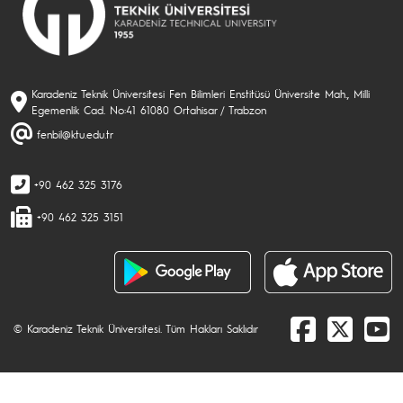
Karadeniz Teknik Üniversitesi Fen Bilimleri Enstitüsü Üniversite Mah., Milli
Egemenlik Cad. No:41 61080 Ortahisar / Trabzon
fenbil@ktu.edu.tr
+90 462 325 3176
+90 462 325 3151
© Karadeniz Teknik Üniversitesi. Tüm Hakları Saklıdır