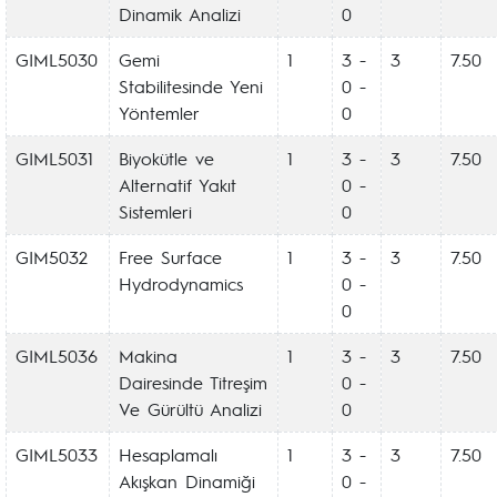
Dinamik Analizi
0
GIML5030
Gemi
1
3 -
3
7.50
Stabilitesinde Yeni
0 -
Yöntemler
0
GIML5031
Biyokütle ve
1
3 -
3
7.50
Alternatif Yakıt
0 -
Sistemleri
0
GIM5032
Free Surface
1
3 -
3
7.50
Hydrodynamics
0 -
0
GIML5036
Makina
1
3 -
3
7.50
Dairesinde Titreşim
0 -
Ve Gürültü Analizi
0
GIML5033
Hesaplamalı
1
3 -
3
7.50
Akışkan Dinamiği
0 -