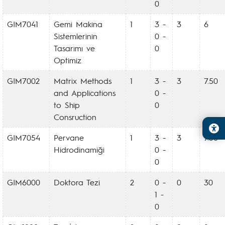
0
GIM7041
Gemi Makina
1
3 -
3
6
Sistemlerinin
0 -
Tasarımı ve
0
Optimiz
GIM7002
Matrix Methods
1
3 -
3
7.50
and Applications
0 -
to Ship
0
Consruction
GIM7054
Pervane
1
3 -
3
7.50
Hidrodinamiği
0 -
0
GIM6000
Doktora Tezi
2
0 -
0
30
1 -
0