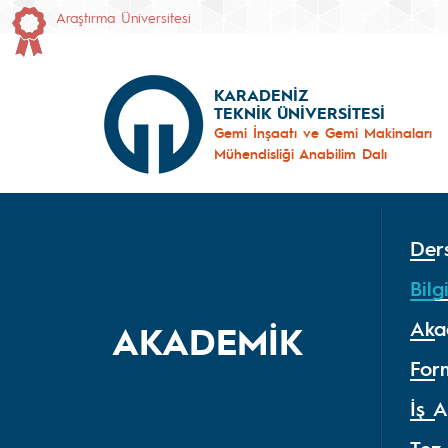
Araştırma Üniversitesi
KARADENİZ
TEKNİK ÜNİVERSİTESİ
Gemi İnşaatı ve Gemi Makinaları
Mühendisliği Anabilim Dalı
Der
Bilg
Aka
AKADEMİK
For
İş A