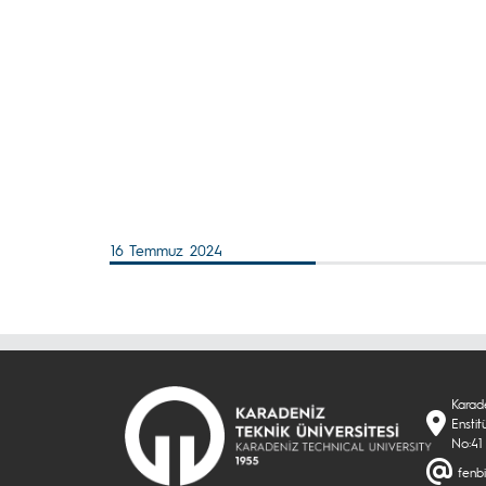
16 Temmuz 2024
Karade
Enstit
No:41
fenbi