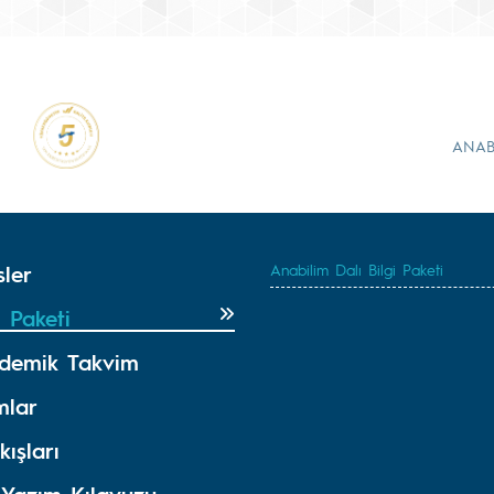
ANAB
sler
Anabilim Dalı Bilgi Paketi
i Paketi
demik Takvim
mlar
kışları