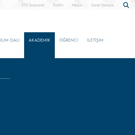
KTÜ Anasayfa
Enstitü
Mezun
Sanal Kampüs
İLİM DALI
AKADEMİK
ÖĞRENCİ
İLETİŞİM