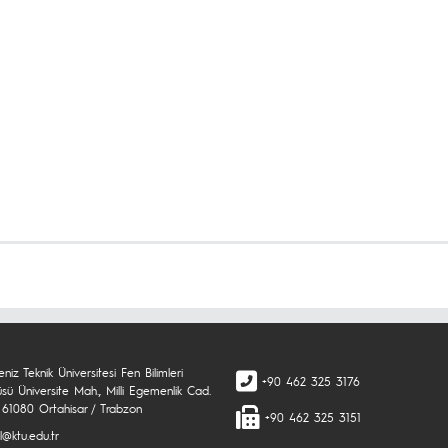
niz Teknik Üniversitesi Fen Bilimleri
+90 462 325 3176
üsü Üniversite Mah., Milli Egemenlik Cad.
 61080 Ortahisar / Trabzon
+90 462 325 3151
l@ktu.edu.tr