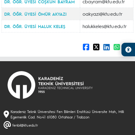
cbayram@ktu.edu.tr
DR. ÖĞR. ÜYESİ COŞKUN BAYRAM
oakyazi@ktu.edu.tr
DR. ÖĞR. ÜYESİ ÖMÜR AKYAZI
halukkeles@ktu.edu.tr
DR. ÖĞR. ÜYESİ HALUK KELEŞ
Karadeniz Teknik Üniversitesi Fen Bilimleri Enstitüsü Üniversite Mah., Milli
Egemenlik Cad. No:41 61080 Ortahisar / Trabzon
fenbil@ktu.edu.tr