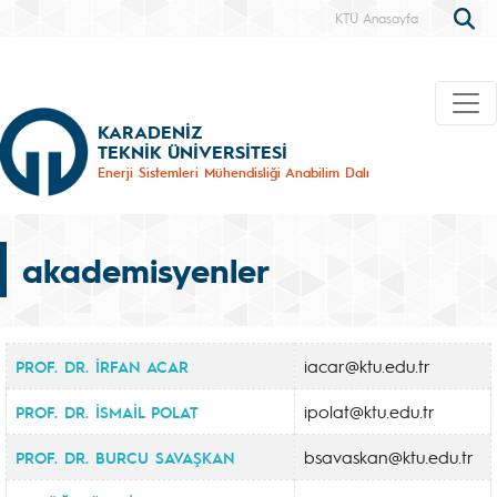
KTÜ Anasayfa
KARADENİZ
TEKNİK ÜNİVERSİTESİ
Enerji Sistemleri Mühendisliği Anabilim Dalı
akademisyenler
iacar@ktu.edu.tr
PROF. DR. İRFAN ACAR
ipolat@ktu.edu.tr
PROF. DR. İSMAİL POLAT
bsavaskan@ktu.edu.tr
PROF. DR. BURCU SAVAŞKAN