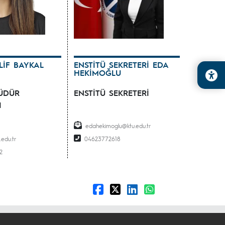
LİF BAYKAL
ENSTİTÜ SEKRETERİ EDA
HEKİMOĞLU
ÜDÜR
ENSTİTÜ SEKRETERİ
I
edahekimoglu@ktu.edu.tr
edu.tr
04623772618
2