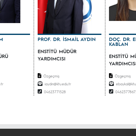
İM
PROF. DR. İSMAİL AYDIN
DOÇ. DR. E
KABLAN
ENSTİTÜ MÜDÜR
ÜRÜ
ENSTİTÜ M
YARDIMCISI
YARDIMCIS
Özgeçmiş
Özgeçmiş
.tr
iaydin@ktu.edu.tr
ebaykal@ktu.
04623771528
0462377867