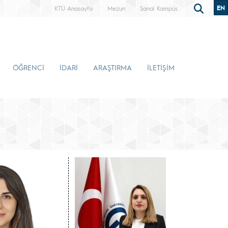
EN
KTÜ Anasayfa
Mezun
Sanal Kampüs
ÖĞRENCİ
İDARİ
ARAŞTIRMA
İLETİŞİM