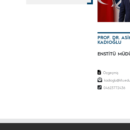
PROF. DR. AS
KADIOĞLU
ENSTİTÜ MÜD
Özgeçmiş
kadioglu@ktu.edu
04623772436