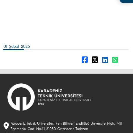
01 Şubat 2025
Karadeniz Teknik Üniversitesi Fen Bilimleri Enstitüsü Üniversite Mah., Milli
Egemenlik Cad. No:41 61080 Ortahisar / Trabzon