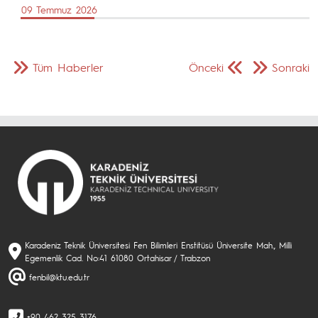
09 Temmuz 2026
Tüm Haberler
Önceki
Sonraki
Karadeniz Teknik Üniversitesi Fen Bilimleri Enstitüsü Üniversite Mah., Milli
Egemenlik Cad. No:41 61080 Ortahisar / Trabzon
fenbil@ktu.edu.tr
+90 462 325 3176