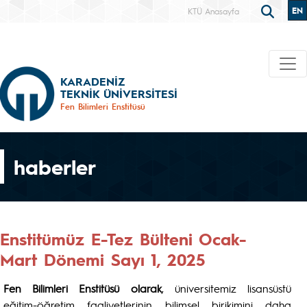
EN
KTÜ Anasayfa
KARADENİZ
TEKNİK ÜNİVERSİTESİ
Fen Bilimleri Enstitüsü
haberler
Enstitümüz E-Tez Bülteni Ocak-
Mart Dönemi Sayı 1, 2025
Fen Bilimleri Enstitüsü olarak
, üniversitemiz lisansüstü
eğitim-öğretim faaliyetlerinin bilimsel birikimini daha