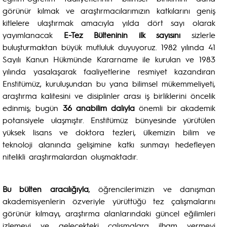
görünür kılmak ve araştırmacılarımızın katkılarını geniş
kitlelere ulaştırmak amacıyla yılda dört sayı olarak
yayımlanacak
E-Tez Bülteninin ilk sayısını
sizlerle
buluşturmaktan büyük mutluluk duyuyoruz. 1982 yılında 41
Sayılı Kanun Hükmünde Kararname ile kurulan ve 1983
yılında yasalaşarak faaliyetlerine resmiyet kazandıran
Enstitümüz, kuruluşundan bu yana bilimsel mükemmeliyeti,
araştırma kalitesini ve disiplinler arası iş birliklerini öncelik
edinmiş; bugün
36 anabilim dalıyla
önemli bir akademik
potansiyele ulaşmıştır. Enstitümüz bünyesinde yürütülen
yüksek lisans ve doktora tezleri, ülkemizin bilim ve
teknoloji alanında gelişimine katkı sunmayı hedefleyen
nitelikli araştırmalardan oluşmaktadır.
Bu bülten aracılığıyla
, öğrencilerimizin ve danışman
akademisyenlerin özveriyle yürüttüğü tez çalışmalarını
görünür kılmayı, araştırma alanlarındaki güncel eğilimleri
izlemeyi ve gelecekteki çalışmalara ilham vermeyi