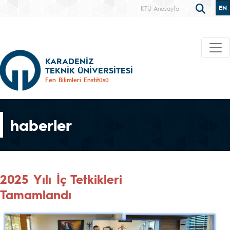
EN
KTÜ Anasayfa
KARADENİZ
TEKNİK ÜNİVERSİTESİ
Fen Bilimleri Enstitüsü
haberler
2025 Yılı İç Tetkikleri
Tamamlandı