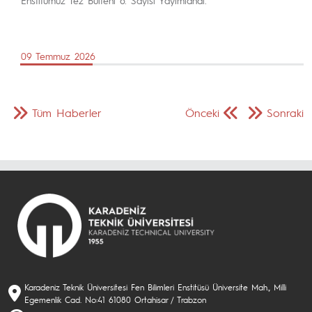
Enstitümüz Tez Bülteni 6. Sayısı Yayımlandı.
09 Temmuz 2026
Tüm Haberler
Önceki
Sonraki
Karadeniz Teknik Üniversitesi Fen Bilimleri Enstitüsü Üniversite Mah., Milli
Egemenlik Cad. No:41 61080 Ortahisar / Trabzon