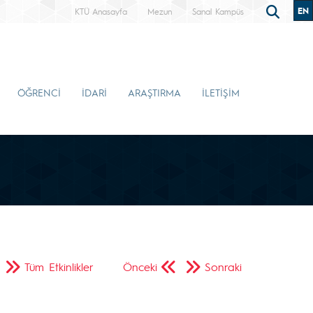
EN
KTÜ Anasayfa
Mezun
Sanal Kampüs
ÖĞRENCİ
İDARİ
ARAŞTIRMA
İLETİŞİM
Tüm Etkinlikler
Önceki
Sonraki