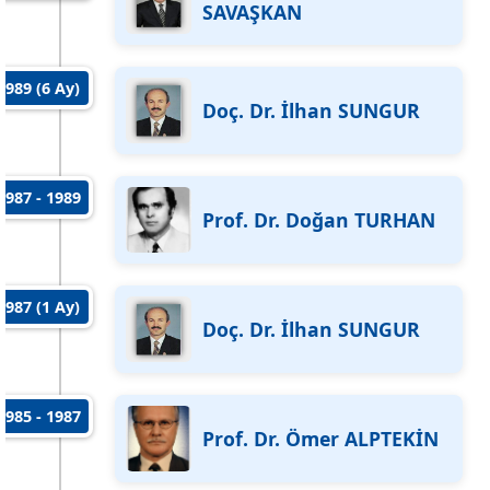
SAVAŞKAN
1989 (6 Ay)
Doç. Dr. İlhan SUNGUR
1987 - 1989
Prof. Dr. Doğan TURHAN
1987 (1 Ay)
Doç. Dr. İlhan SUNGUR
1985 - 1987
Prof. Dr. Ömer ALPTEKİN