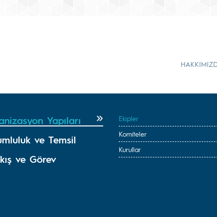
HAKKIMIZ
anizasyon Yapıları
Ekipler
Komiteler
umluluk ve Temsil
Kurullar
Akış ve Görev