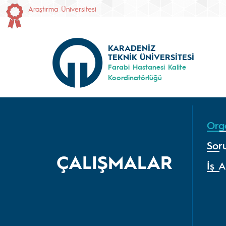
Araştırma Üniversitesi
KARADENİZ
TEKNİK ÜNİVERSİTESİ
Farabi Hastanesi Kalite
Koordinatörlüğü
Org
Sor
ÇALIŞMALAR
İş 