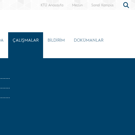
KTÜ Anasayfa
Mezun
Sanal Kampüs
DA
ÇALIŞMALAR
BİLDİRİM
DOKÜMANLAR