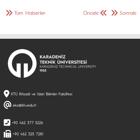
Tüm Haberler
Önceki
Sonraki
KTÜ İktisadi ve İdari Bilimler Fakültesi
eko@ktu.edu.tr
+90 462 377 3226
+90 462 325 7281