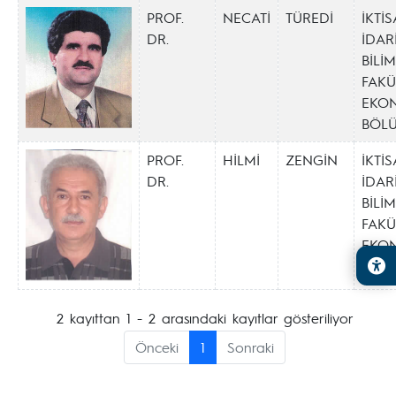
PROF.
NECATİ
TÜREDİ
İKTİ
DR.
İDAR
BİLİ
FAKÜ
EKO
BÖL
PROF.
HİLMİ
ZENGİN
İKTİ
DR.
İDAR
BİLİ
FAKÜ
EKO
BÖL
2 kayıttan 1 - 2 arasındaki kayıtlar gösteriliyor
Önceki
1
Sonraki