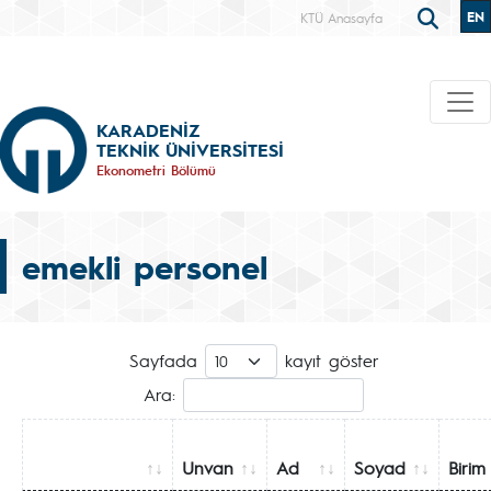
EN
KTÜ Anasayfa
KARADENİZ
TEKNİK ÜNİVERSİTESİ
Ekonometri Bölümü
emekli personel
Sayfada
kayıt göster
Ara:
Unvan
Ad
Soyad
Birim