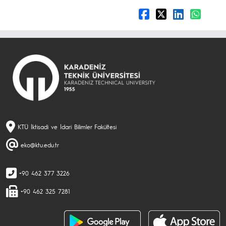
KTÜ İktisadi ve İdari Bilimler Fakültesi
eko@ktu.edu.tr
+90 462 377 3226
+90 462 325 7281