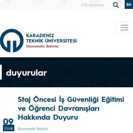
EN
KTÜ Anasayfa
KARADENİZ
TEKNİK ÜNİVERSİTESİ
Ekonometri Bölümü
duyurular
Staj Öncesi İş Güvenliği Eğitimi
ve Öğrenci Davranışları
Hakkında Duyuru
09
Ocak
Ekonometri Bölümü