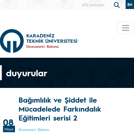
EN
KTÜ Anasayfa
KARADENİZ
TEKNİK ÜNİVERSİTESİ
Ekonometri Bölümü
duyurular
Bağımlılık ve Şiddet ile
Mücadelede Farkındalık
Eğitimleri serisi 2
08
Mayıs
Ekonometri Bölümü