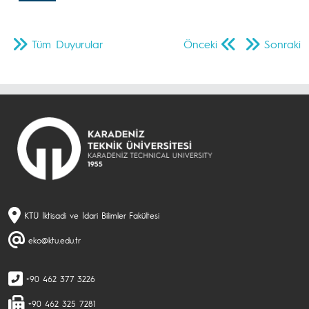
Tüm Duyurular
Önceki
Sonraki
KTÜ İktisadi ve İdari Bilimler Fakültesi
eko@ktu.edu.tr
+90 462 377 3226
+90 462 325 7281