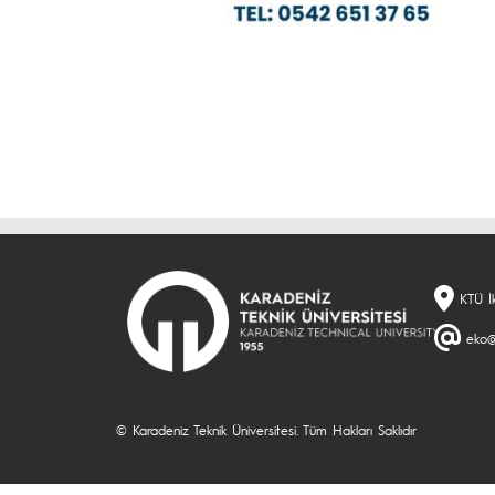
KTÜ İk
eko@
© Karadeniz Teknik Üniversitesi. Tüm Hakları Saklıdır