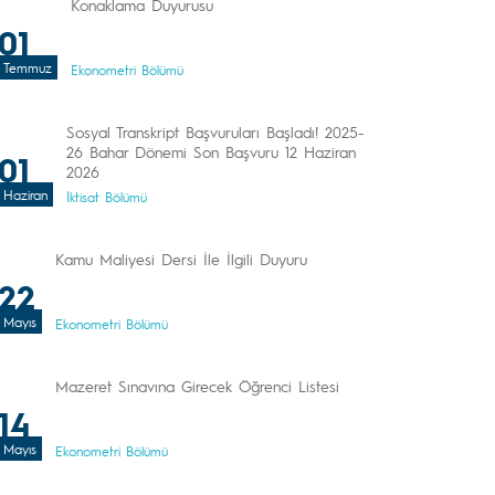
Konaklama Duyurusu
01
Temmuz
Ekonometri Bölümü
Sosyal Transkript Başvuruları Başladı! 2025-
26 Bahar Dönemi Son Başvuru 12 Haziran
01
2026
Haziran
İktisat Bölümü
Kamu Maliyesi Dersi İle İlgili Duyuru
22
Mayıs
Ekonometri Bölümü
Mazeret Sınavına Girecek Öğrenci Listesi
14
Mayıs
Ekonometri Bölümü