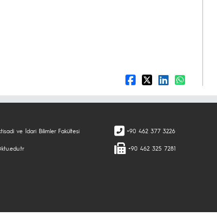
tisadi ve İdari Bilimler Fakültesi
+90 462 377 3226
ktu.edu.tr
+90 462 325 7281