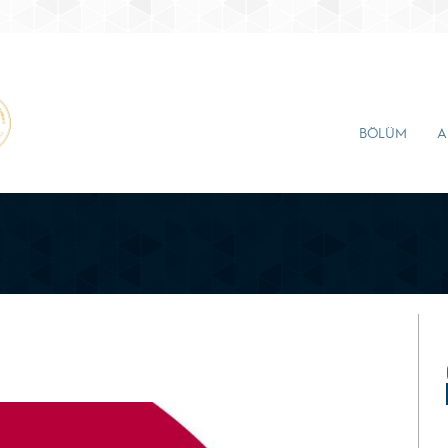
BÖLÜM
A