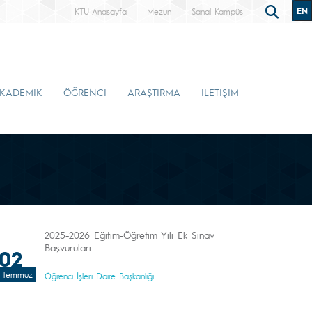
EN
KTÜ Anasayfa
Mezun
Sanal Kampüs
KADEMİK
ÖĞRENCİ
ARAŞTIRMA
İLETİŞİM
2025-2026 Eğitim-Öğretim Yılı Ek Sınav
Başvuruları
02
Temmuz
Öğrenci İşleri Daire Başkanlığı