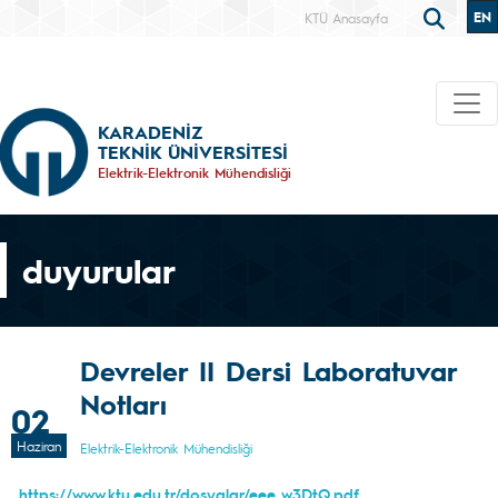
EN
KTÜ Anasayfa
KARADENİZ
TEKNİK ÜNİVERSİTESİ
Elektrik-Elektronik Mühendisliği
duyurular
Devreler II Dersi Laboratuvar
Notları
02
Haziran
Elektrik-Elektronik Mühendisliği
https://www.ktu.edu.tr/dosyalar/eee_w3DtQ.pdf