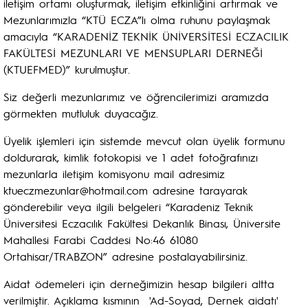
iletişim ortamı oluşturmak, iletişim etkinliğini artırmak ve
Mezunlarımızla “KTÜ ECZA”lı olma ruhunu paylaşmak
amacıyla “KARADENİZ TEKNİK ÜNİVERSİTESİ ECZACILIK
FAKÜLTESİ MEZUNLARI VE MENSUPLARI DERNEĞİ
(KTUEFMED)” kurulmuştur.
Siz değerli mezunlarımız ve öğrencilerimizi aramızda
görmekten mutluluk duyacağız.
Üyelik işlemleri için sistemde mevcut olan üyelik formunu
doldurarak, kimlik fotokopisi ve 1 adet fotoğrafınızı
mezunlarla iletişim komisyonu mail adresimiz
ktueczmezunlar@hotmail.com adresine tarayarak
gönderebilir veya ilgili belgeleri “Karadeniz Teknik
Üniversitesi Eczacılık Fakültesi Dekanlık Binası, Üniversite
Mahallesi Farabi Caddesi No:46 61080
Ortahisar/TRABZON” adresine postalayabilirsiniz.
Aidat ödemeleri için derneğimizin hesap bilgileri altta
verilmiştir. Açıklama kısmının 'Ad-Soyad, Dernek aidatı'