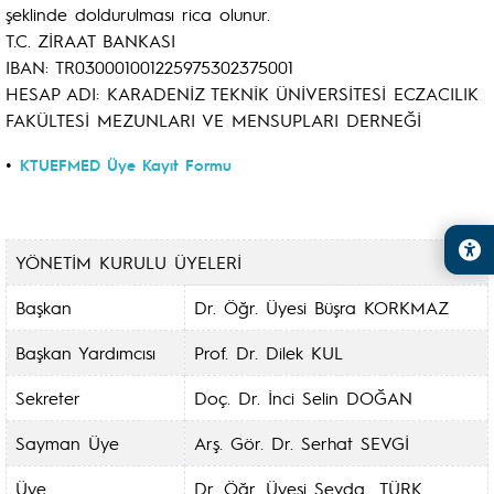
şeklinde doldurulması rica olunur.
T.C. ZİRAAT BANKASI
IBAN: TR030001001225975302375001
HESAP ADI: KARADENİZ TEKNİK ÜNİVERSİTESİ ECZACILIK
FAKÜLTESİ MEZUNLARI VE MENSUPLARI DERNEĞİ
•
KTUEFMED Üye Kayıt Formu
YÖNETİM KURULU ÜYELERİ
Başkan
Dr. Öğr. Üyesi Büşra KORKMAZ
Başkan Yardımcısı
Prof. Dr. Dilek KUL
Sekreter
Doç. Dr. İnci Selin DOĞAN
Sayman Üye
Arş. Gör. Dr. Serhat SEVGİ
Üye
Dr. Öğr. Üyesi Sevda TÜRK