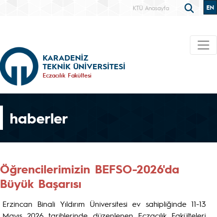
EN
KTÜ Anasayfa
KARADENİZ
TEKNİK ÜNİVERSİTESİ
Eczacılık Fakültesi
haberler
Öğrencilerimizin BEFSO-2026'da
Büyük Başarısı
Erzincan Binali Yıldırım Üniversitesi ev sahipliğinde 11-13
Mayıs 2026 tarihlerinde düzenlenen Eczacılık Fakülteleri