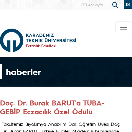
EN
KTÜ Anasayfa
KARADENİZ
TEKNİK ÜNİVERSİTESİ
Eczacılık Fakültesi
haberler
Doç. Dr. Burak BARUT'a TÜBA-
GEBİP Eczacılık Özel Ödülü
Fakültemiz Biyokimya Anabilim Dalı Öğretim Üyesi Doç.
Dr. Burak BARUT, Türkiye Bilimler Akademisi bünyesinde