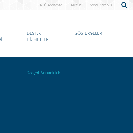
KTÜ Anasayfa
Mezun
Sanal Kampüs
DESTEK
GÖSTERGELER
Rİ
HİZMETLERİ
Sosyal Sorumluluk
i