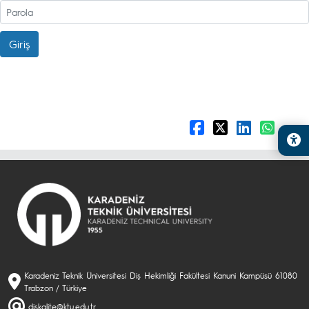
Giriş
Karadeniz Teknik Üniversitesi Diş Hekimliği Fakültesi Kanuni Kampüsü 61080
Trabzon / Türkiye
diskalite@ktu.edu.tr