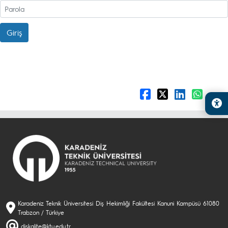
Giriş
Karadeniz Teknik Üniversitesi Diş Hekimliği Fakültesi Kanuni Kampüsü 61080
Trabzon / Türkiye
diskalite@ktu.edu.tr