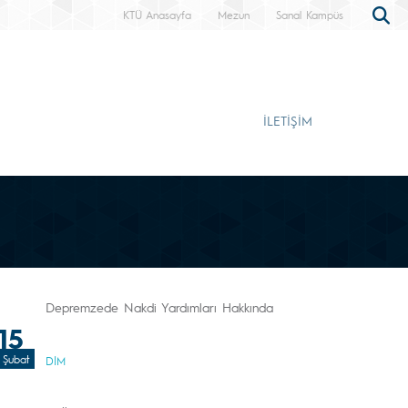
KTÜ Anasayfa
Mezun
Sanal Kampüs
İLETİŞİM
Depremzede Nakdi Yardımları Hakkında
15
Şubat
DİM