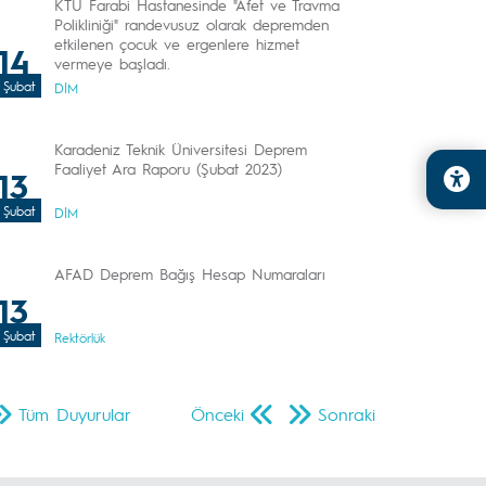
KTÜ Farabi Hastanesinde "Afet ve Travma
Polikliniği" randevusuz olarak depremden
etkilenen çocuk ve ergenlere hizmet
14
vermeye başladı.
Şubat
DİM
Karadeniz Teknik Üniversitesi Deprem
Faaliyet Ara Raporu (Şubat 2023)
13
Şubat
DİM
AFAD Deprem Bağış Hesap Numaraları
13
Şubat
Rektörlük
Tüm Duyurular
Önceki
Sonraki