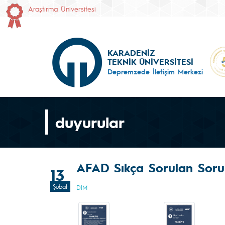
Araştırma Üniversitesi
KARADENİZ
TEKNİK ÜNİVERSİTESİ
Depremzede İletişim Merkezi
duyurular
AFAD Sıkça Sorulan Soru
13
Şubat
DİM