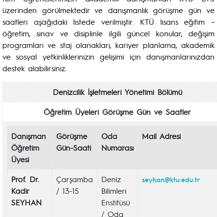
üzerinden görülmektedir ve danışmanlık görüşme gün ve
saatleri aşağıdaki listede verilmiştir. KTÜ lisans eğitim –
öğretim, sınav ve disiplinle ilgili güncel konular, değişim
programları ve staj olanakları, kariyer planlama, akademik
ve sosyal yetkinliklerinizin gelişimi için danışmanlarınızdan
destek alabilirsiniz.
Denizcilik İşletmeleri Yönetimi Bölümü
Öğretim Üyeleri Görüşme Gün ve Saatler
Danışman
Görüşme
Oda
Mail Adresi
Öğretim
Gün-Saati
Numarası
Üyesi
Prof. Dr.
Çarşamba
Deniz
seyhan@ktu.edu.tr
Kadir
/ 13-15
Bilimleri
SEYHAN
Enstitüsü
/ Oda