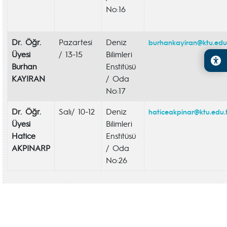
No:16
Dr. Öğr.
Pazartesi
Deniz
burhankayiran@ktu.edu.
Üyesi
/ 13-15
Bilimleri
Burhan
Enstitüsü
KAYIRAN
/ Oda
No:17
Dr. Öğr.
Salı/ 10-12
Deniz
haticeakpinar@ktu.edu.
Üyesi
Bilimleri
Hatice
Enstitüsü
AKPINARP
/ Oda
No:26