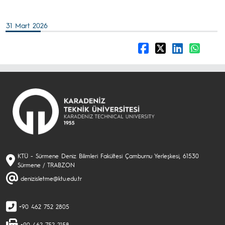
31 Mart 2026
KTÜ - Sürmene Deniz Bilimleri Fakültesi Çamburnu Yerleşkesi, 61530
Sürmene / TRABZON
denizisletme@ktu.edu.tr
+90 462 752 2805
+90 462 752 2158