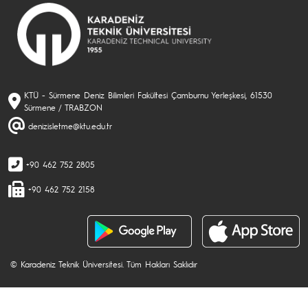
KTÜ - Sürmene Deniz Bilimleri Fakültesi Çamburnu Yerleşkesi, 61530
Sürmene / TRABZON
denizisletme@ktu.edu.tr
+90 462 752 2805
+90 462 752 2158
© Karadeniz Teknik Üniversitesi. Tüm Hakları Saklıdır