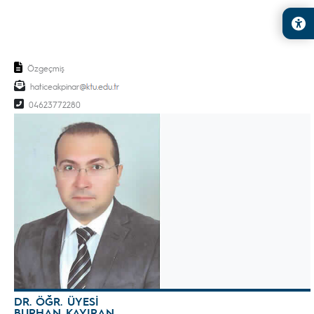
Özgeçmiş
haticeakpinar
04623772280
DR. ÖĞR. ÜYESİ
BURHAN KAYIRAN