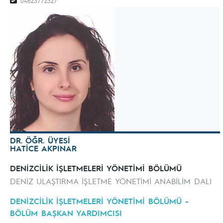
04623772327
DR. ÖĞR. ÜYESİ
HATİCE AKPINAR
DENİZCİLİK İŞLETMELERİ YÖNETİMİ BÖLÜMÜ
DENİZ ULAŞTIRMA İŞLETME YÖNETİMİ ANABİLİM DALI
DENİZCİLİK İŞLETMELERİ YÖNETİMİ BÖLÜMÜ -
BÖLÜM BAŞKAN YARDIMCISI