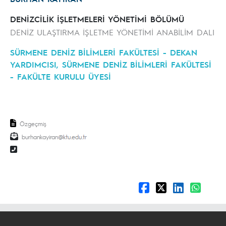
DENİZCİLİK İŞLETMELERİ YÖNETİMİ BÖLÜMÜ
DENİZ ULAŞTIRMA İŞLETME YÖNETİMİ ANABİLİM DALI
SÜRMENE DENİZ BİLİMLERİ FAKÜLTESİ - DEKAN
YARDIMCISI, SÜRMENE DENİZ BİLİMLERİ FAKÜLTESİ
- FAKÜLTE KURULU ÜYESİ
Özgeçmiş
burhankayiran