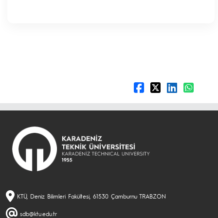
KTÜ, Deniz Bilimleri Fakültesi, 61530 Çamburnu TRABZON
sdb@ktu.edu.tr