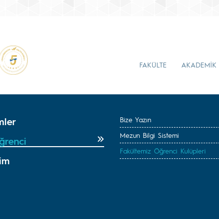
FAKÜLTE
AKADEMİK
mler
Bize Yazın
Mezun Bilgi Sistemi
ğrenci
Fakültemiz Öğrenci Kulüpleri
tim