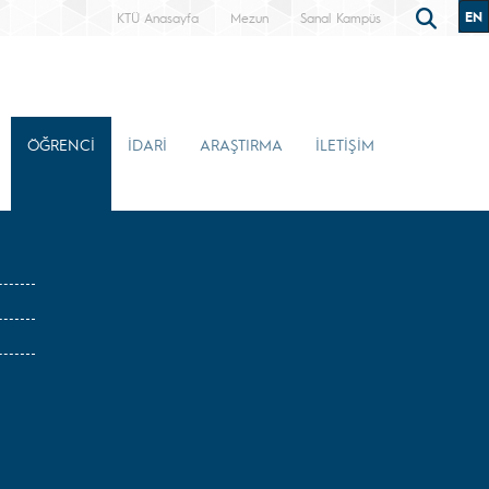
EN
KTÜ Anasayfa
Mezun
Sanal Kampüs
ÖĞRENCİ
İDARİ
ARAŞTIRMA
İLETİŞİM