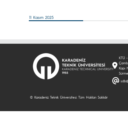
11 Kasım 2025
KTÜ -
Çambu
Kapı 
Sürm
sdb@
© Karadeniz Teknik Üniversitesi. Tüm Hakları Saklıdır