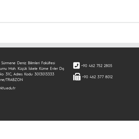
 Sürmene Deniz Bilimleri Fakültesi
+90 462 752 2805
rnu Mah. Küçük İskele Küme Evler Dış
No: 31C, Adres Kodu: 3013013333
+90 462 377 8012
ene/TRABZON
ktu.edu.tr