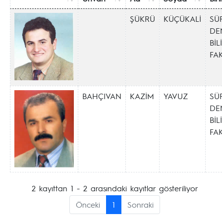
ŞÜKRÜ
KÜÇÜKALİ
SÜ
DE
BİL
FA
BAHÇIVAN
KAZİM
YAVUZ
SÜ
DE
BİL
FA
2 kayıttan 1 - 2 arasındaki kayıtlar gösteriliyor
Önceki
1
Sonraki