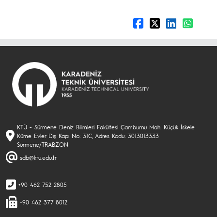
KTÜ - Sürmene Deniz Bilimleri Fakültesi Çamburnu Mah. Küçük İskele
Küme Evler Dış Kapı No: 31C, Adres Kodu: 3013013333
Sürmene/TRABZON
sdb@ktu.edu.tr
+90 462 752 2805
+90 462 377 8012