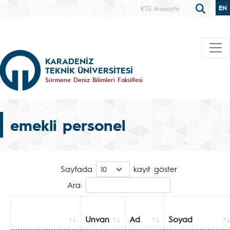
EN
KTÜ Anasayfa
KARADENİZ
TEKNİK ÜNİVERSİTESİ
Sürmene Deniz Bilimleri Fakültesi
emekli personel
Sayfada
kayıt göster
Ara:
Unvan
Ad
Soyad