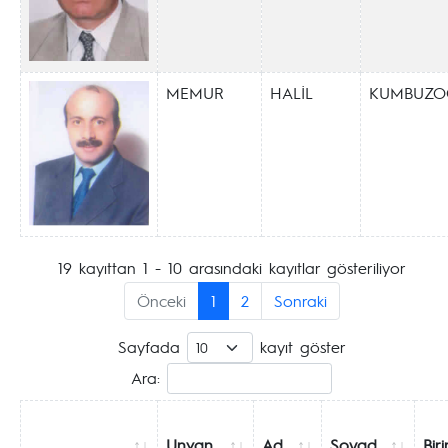
MEMUR
HALİL
KUMBUZO
19 kayıttan 1 - 10 arasındaki kayıtlar gösteriliyor
Önceki
1
2
Sonraki
Sayfada
kayıt göster
Ara:
Unvan
Ad
Soyad
Bir