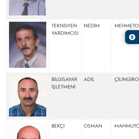
TEKNİSYEN
NEDİM
MEHMETO
YARDIMCISI
BİLGİSAYAR
ADİL
ÇİLİNGİR
İŞLETMENİ
BEKÇİ
OSMAN
MAHMUT