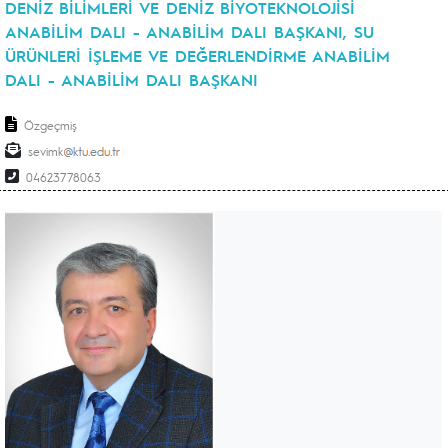
DENİZ BİLİMLERİ VE DENİZ BİYOTEKNOLOJİSİ
ANABİLİM DALI - ANABİLİM DALI BAŞKANI, SU
ÜRÜNLERİ İŞLEME VE DEĞERLENDİRME ANABİLİM
DALI - ANABİLİM DALI BAŞKANI
Özgeçmiş
sevimk
04623778063