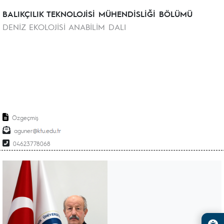
BALIKÇILIK TEKNOLOJİSİ MÜHENDİSLİĞİ BÖLÜMÜ
DENİZ EKOLOJİSİ ANABİLİM DALI
Özgeçmiş
aguner
04623778068