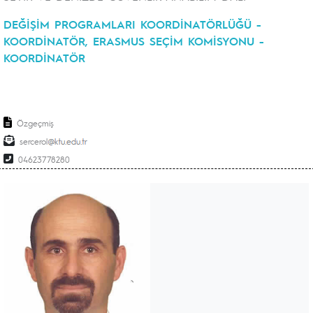
DEĞİŞİM PROGRAMLARI KOORDİNATÖRLÜĞÜ -
KOORDİNATÖR, ERASMUS SEÇİM KOMİSYONU -
KOORDİNATÖR
Özgeçmiş
sercerol
04623778280