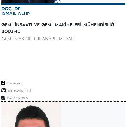
DOÇ. DR.
İSMAİL ALTIN
GEMİ İNŞAATI VE GEMİ MAKİNELERİ MÜHENDİSLİĞİ
BÖLÜMÜ
GEMİ MAKİNELERİ ANABİLİM DALI
Özgeçmiş
isaltin
04627522805