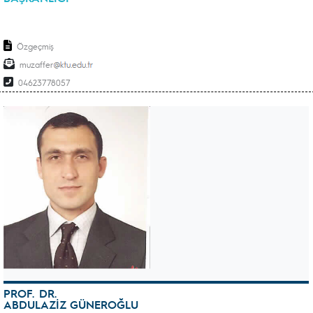
Özgeçmiş
muzaffer
04623778057
PROF. DR.
ABDULAZİZ GÜNEROĞLU