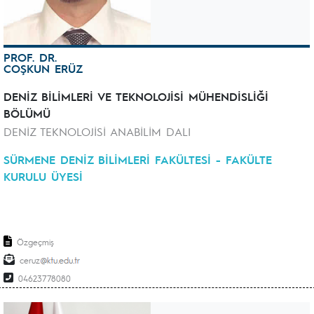
PROF. DR.
COŞKUN ERÜZ
DENİZ BİLİMLERİ VE TEKNOLOJİSİ MÜHENDİSLİĞİ
BÖLÜMÜ
DENİZ TEKNOLOJİSİ ANABİLİM DALI
SÜRMENE DENİZ BİLİMLERİ FAKÜLTESİ - FAKÜLTE
KURULU ÜYESİ
Özgeçmiş
ceruz
04623778080