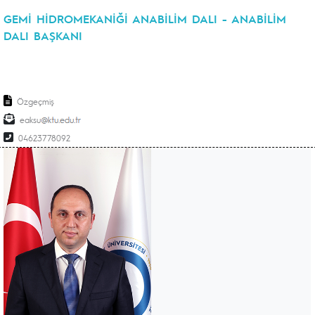
GEMİ HİDROMEKANİĞİ ANABİLİM DALI - ANABİLİM
DALI BAŞKANI
Özgeçmiş
eaksu
04623778092