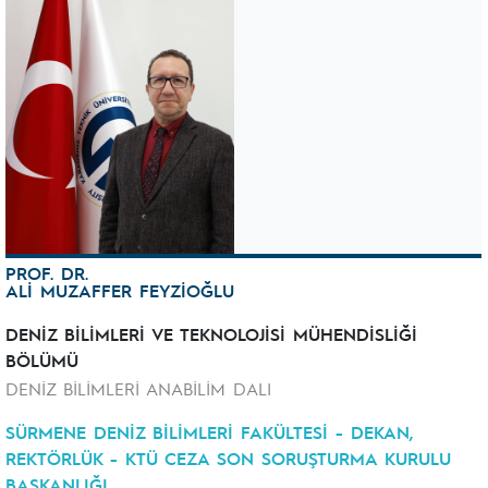
PROF. DR.
ALİ MUZAFFER FEYZİOĞLU
DENİZ BİLİMLERİ VE TEKNOLOJİSİ MÜHENDİSLİĞİ
BÖLÜMÜ
DENİZ BİLİMLERİ ANABİLİM DALI
SÜRMENE DENİZ BİLİMLERİ FAKÜLTESİ - DEKAN,
REKTÖRLÜK - KTÜ CEZA SON SORUŞTURMA KURULU
BAŞKANLIĞI