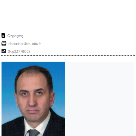
Özgeçmiş
nbascinar
04623778082