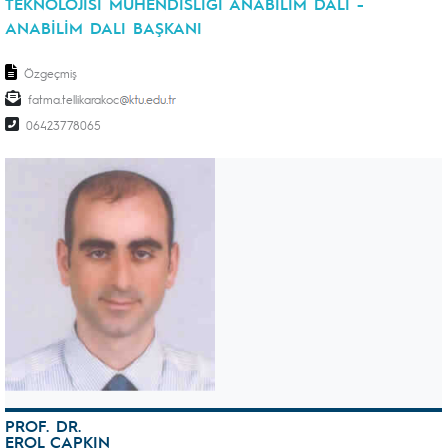
TEKNOLOJİSİ MÜHENDİSLİĞİ ANABİLİM DALI -
ANABİLİM DALI BAŞKANI
Özgeçmiş
fatma.tellikarakoc
06423778065
PROF. DR.
EROL ÇAPKIN