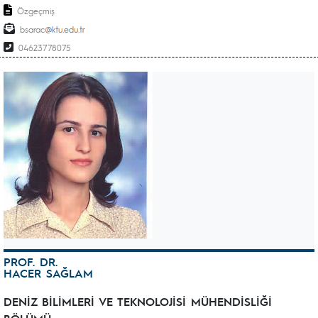
Özgeçmiş
bsarac
04623778075
PROF. DR.
HACER SAĞLAM
DENİZ BİLİMLERİ VE TEKNOLOJİSİ MÜHENDİSLİĞİ