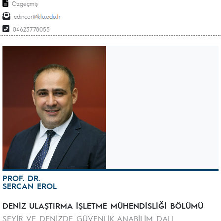
Özgeçmiş
cdincer
04623778055
PROF. DR.
SERCAN EROL
DENİZ ULAŞTIRMA İŞLETME MÜHENDİSLİĞİ BÖLÜMÜ
SEYİR VE DENİZDE GÜVENLİK ANABİLİM DALI