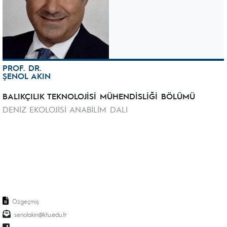
PROF. DR.
ŞENOL AKIN
BALIKÇILIK TEKNOLOJİSİ MÜHENDİSLİĞİ BÖLÜMÜ
DENİZ EKOLOJİSİ ANABİLİM DALI
Özgeçmiş
senolakin