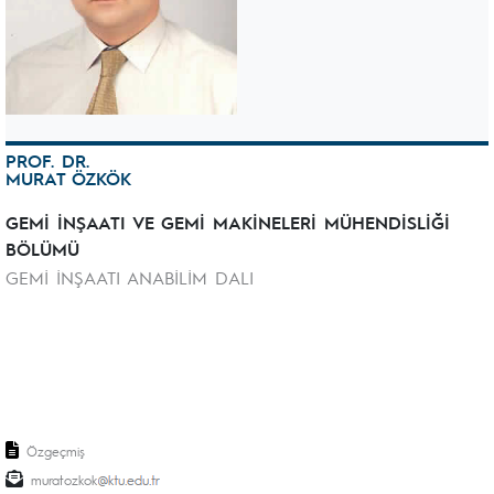
PROF. DR.
MURAT ÖZKÖK
GEMİ İNŞAATI VE GEMİ MAKİNELERİ MÜHENDİSLİĞİ
BÖLÜMÜ
GEMİ İNŞAATI ANABİLİM DALI
Özgeçmiş
muratozkok