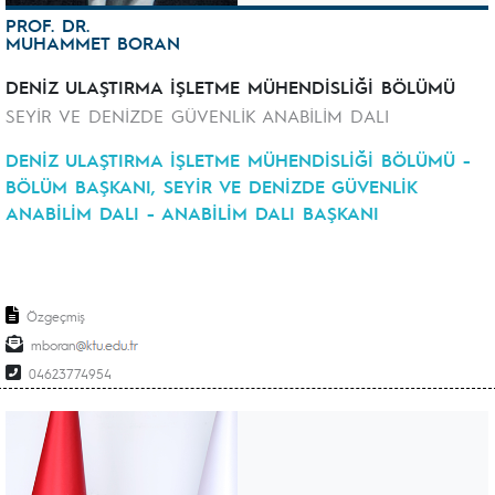
PROF. DR.
MUHAMMET BORAN
DENİZ ULAŞTIRMA İŞLETME MÜHENDİSLİĞİ BÖLÜMÜ
SEYİR VE DENİZDE GÜVENLİK ANABİLİM DALI
DENİZ ULAŞTIRMA İŞLETME MÜHENDİSLİĞİ BÖLÜMÜ -
BÖLÜM BAŞKANI, SEYİR VE DENİZDE GÜVENLİK
ANABİLİM DALI - ANABİLİM DALI BAŞKANI
Özgeçmiş
mboran
04623774954