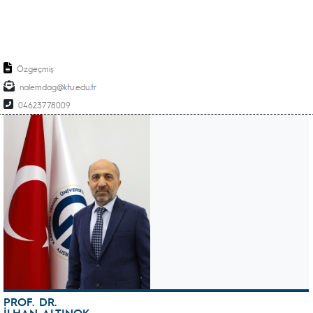
Özgeçmiş
nalemdag
04623778009
PROF. DR.
İLHAN ALTINOK