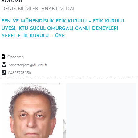
BÖLÜMÜ
DENİZ BİLİMLERİ ANABİLİM DALI
FEN VE MÜHENDİSLİK ETİK KURULU - ETİK KURULU
ÜYESİ, KTÜ SUCUL OMURGALI CANLI DENEYLERİ
YEREL ETİK KURULU - ÜYE
Özgeçmiş
hacersaglam
04623778030