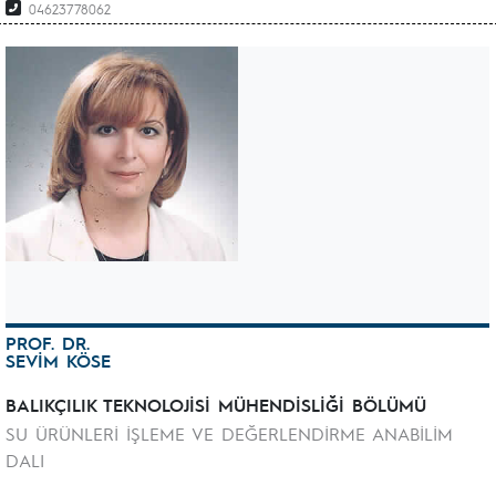
04623778062
PROF. DR.
SEVİM KÖSE
BALIKÇILIK TEKNOLOJİSİ MÜHENDİSLİĞİ BÖLÜMÜ
SU ÜRÜNLERİ İŞLEME VE DEĞERLENDİRME ANABİLİM
DALI