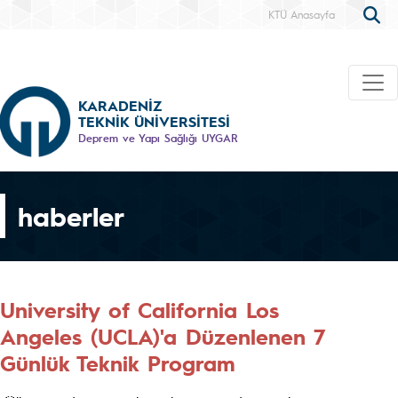
KTÜ Anasayfa
KARADENİZ
TEKNİK ÜNİVERSİTESİ
Deprem ve Yapı Sağlığı UYGAR
haberler
University of California Los
Angeles (UCLA)'a Düzenlenen 7
Günlük Teknik Program