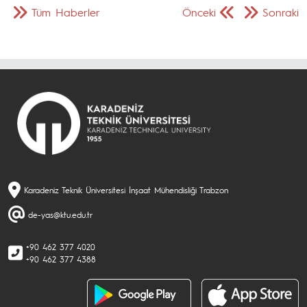
Tüm Haberler
Önceki
Sonraki
Karadeniz Teknik Üniversitesi İnşaat Mühendisliği Trabzon
de-yas@ktu.edu.tr
+90 462 377 4020
+90 462 377 4388