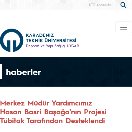
KTÜ Anasayfa
KARADENİZ
TEKNİK ÜNİVERSİTESİ
Deprem ve Yapı Sağlığı UYGAR
haberler
Merkez Müdür Yardımcımız
Hasan Basri Başağa'nın Projesi
Tübitak Tarafından Desteklendi