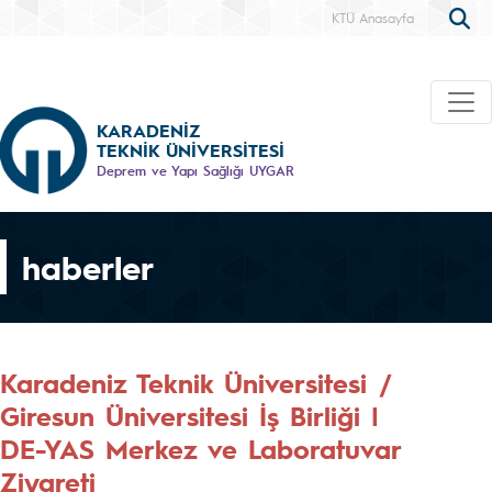
KTÜ Anasayfa
KARADENİZ
TEKNİK ÜNİVERSİTESİ
Deprem ve Yapı Sağlığı UYGAR
haberler
Karadeniz Teknik Üniversitesi /
Giresun Üniversitesi İş Birliği |
DE-YAS Merkez ve Laboratuvar
Ziyareti