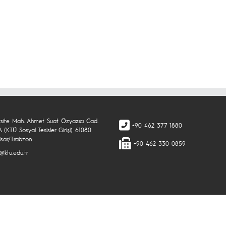
rsite Mah. Ahmet Suat Özyazıcı Cad.
+90 462 377 1880
 (KTÜ Sosyal Tesisler Girişi) 61080
isar/Trabzon
+90 462 330 0859
@ktu.edu.tr