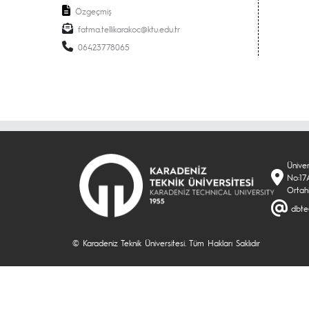
Özgeçmiş
fatma.tellikarakoc@ktu.edu.tr
06423778065
Ünive
No:17A
Ortah
dbte
© Karadeniz Teknik Üniversitesi. Tüm Hakları Saklıdır