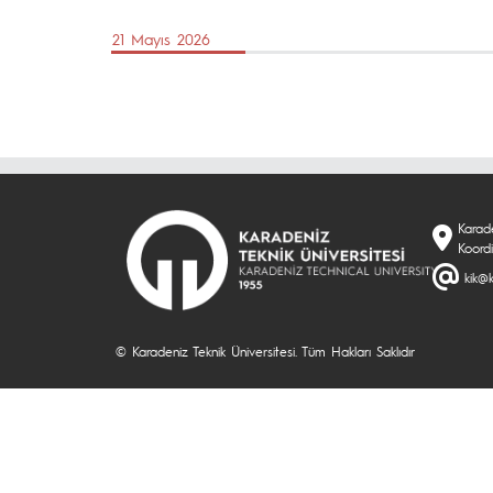
21 Mayıs 2026
Karade
Koord
kik@k
© Karadeniz Teknik Üniversitesi. Tüm Hakları Saklıdır