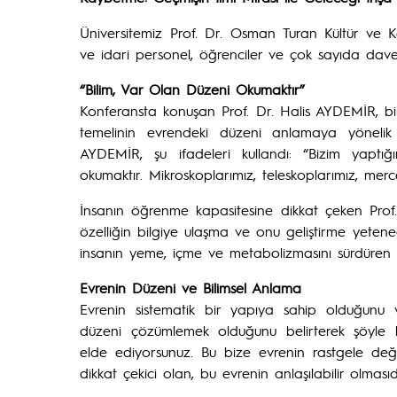
Üniversitemiz Prof. Dr. Osman Turan Kültür v
ve idari personel, öğrenciler ve çok sayıda davetl
“Bilim, Var Olan Düzeni Okumaktır”
Konferansta konuşan Prof. Dr. Halis AYDEMİR, bil
temelinin evrendeki düzeni anlamaya yönelik 
AYDEMİR, şu ifadeleri kullandı: “Bizim yaptığ
okumaktır. Mikroskoplarımız, teleskoplarımız, mer
İnsanın öğrenme kapasitesine dikkat çeken Prof.
özelliğin bilgiye ulaşma ve onu geliştirme yete
insanın yeme, içme ve metabolizmasını sürdüren biy
Evrenin Düzeni ve Bilimsel Anlama
Evrenin sistematik bir yapıya sahip olduğunu 
düzeni çözümlemek olduğunu belirterek şöyle ko
elde ediyorsunuz. Bu bize evrenin rastgele değil,
dikkat çekici olan, bu evrenin anlaşılabilir olmasıdı