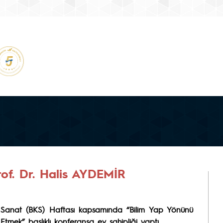
rof. Dr. Halis AYDEMİR
tür, Sanat (BKS) Haftası kapsamında “Bilim Yap Yönünü
tmek” başlıklı konferansa ev sahipliği yaptı.