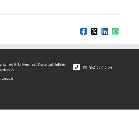
niz Teknik Üniversitesi, Kurumsal İletişim
+90 462 377 3134
inatörlüğü
tu.edu.tr