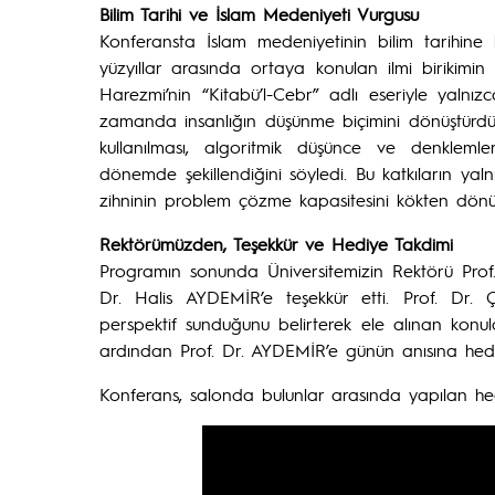
Bilim Tarihi ve İslam Medeniyeti Vurgusu
Konferansta İslam medeniyetinin bilim tarihine 
yüzyıllar arasında ortaya konulan ilmi birikimin
Harezmi’nin “Kitabü’l-Cebr” adlı eseriyle yalnı
zamanda insanlığın düşünme biçimini dönüştürdüğ
kullanılması, algoritmik düşünce ve denklem
dönemde şekillendiğini söyledi. Bu katkıların ya
zihninin problem çözme kapasitesini kökten dönüşt
Rektörümüzden, Teşekkür ve Hediye Takdimi
Programın sonunda Üniversitemizin Rektörü Prof.
Dr. Halis AYDEMİR’e teşekkür etti. Prof. Dr.
perspektif sunduğunu belirterek ele alınan konu
ardından Prof. Dr. AYDEMİR’e günün anısına hedi
Konferans, salonda bulunlar arasında yapılan hed