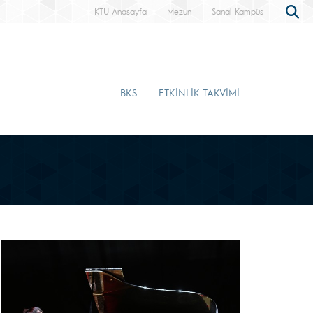
KTÜ Anasayfa
Mezun
Sanal Kampüs
BKS
ETKİNLİK TAKVİMİ