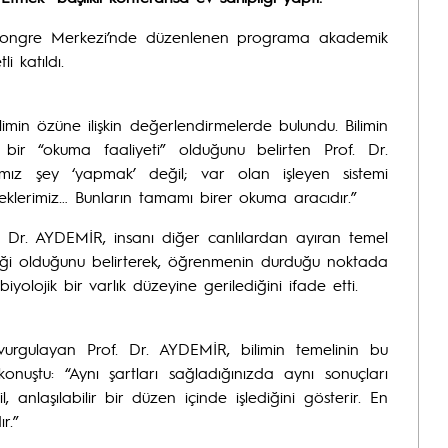
e Kongre Merkezi’nde düzenlenen programa akademik
i katıldı.
imin özüne ilişkin değerlendirmelerde bulundu. Bilimin
bir “okuma faaliyeti” olduğunu belirten Prof. Dr.
ımız şey ‘yapmak’ değil; var olan işleyen sistemi
ceklerimiz… Bunların tamamı birer okuma aracıdır.”
 Dr. AYDEMİR, insanı diğer canlılardan ayıran temel
neği olduğunu belirterek, öğrenmenin durduğu noktada
olojik bir varlık düzeyine gerilediğini ifade etti.
vurgulayan Prof. Dr. AYDEMİR, bilimin temelinin bu
nuştu: “Aynı şartları sağladığınızda aynı sonuçları
 anlaşılabilir bir düzen içinde işlediğini gösterir. En
r.”