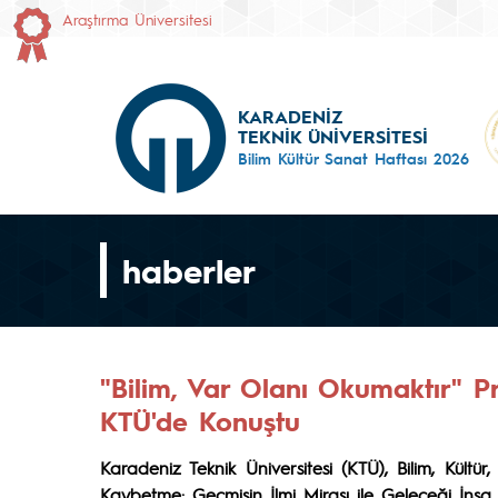
Araştırma Üniversitesi
KARADENİZ
TEKNİK ÜNİVERSİTESİ
Bilim Kültür Sanat Haftası 2026
haberler
"Bilim, Var Olanı Okumaktır" P
KTÜ'de Konuştu
Karadeniz Teknik Üniversitesi (KTÜ), Bilim, Kül
Kaybetme: Geçmişin İlmi Mirası ile Geleceği İnşa E