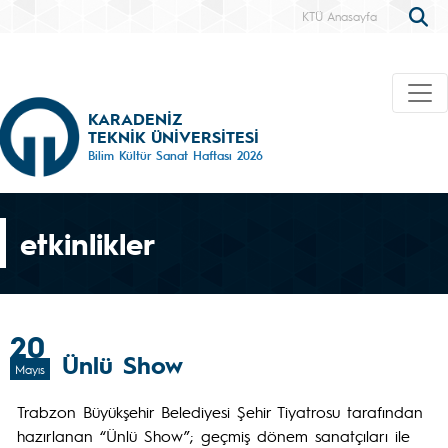
KTÜ Anasayfa
KARADENİZ
TEKNİK ÜNİVERSİTESİ
Bilim Kültür Sanat Haftası 2026
etkinlikler
20
Ünlü Show
Mayıs
Trabzon Büyükşehir Belediyesi Şehir Tiyatrosu tarafından
hazırlanan “Ünlü Show”; geçmiş dönem sanatçıları ile