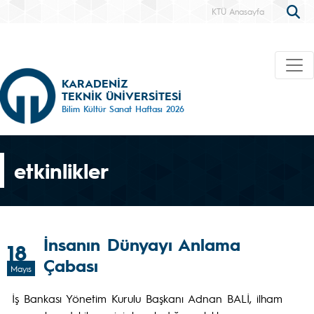
KTÜ Anasayfa
KARADENİZ
TEKNİK ÜNİVERSİTESİ
Bilim Kültür Sanat Haftası 2026
etkinlikler
İnsanın Dünyayı Anlama
18
Çabası
Mayıs
İş Bankası Yönetim Kurulu Başkanı Adnan BALİ, ilham